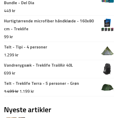
Bundle - Del Dia
449
kr
Hurtigtørrende microfiber håndklæde - 160x80
cm - Treklife
99
kr
Telt - Tipi - 4 personer
1.299
kr
Vandrerygsæk - Treklife TrailAir 40L
699
kr
Telt - Treklife Terra - 5 personer - Grøn
Den
Den
1.499
kr
1.199
kr
oprindelige
aktuelle
pris
pris
Nyeste artikler
var:
er: