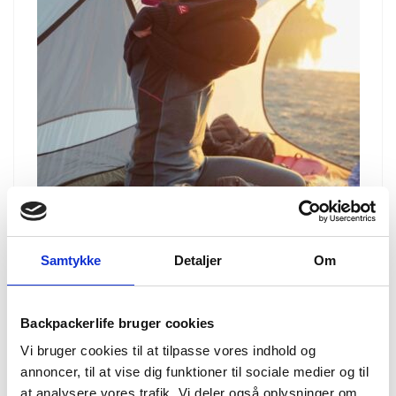
Samtykke
Detaljer
Om
Merino uld – 5 grunde til
hvorfor du skal vælge
Backpackerlife bruger cookies
Vi bruger cookies til at tilpasse vores indhold og
merino uld
annoncer, til at vise dig funktioner til sociale medier og til
at analysere vores trafik. Vi deler også oplysninger om