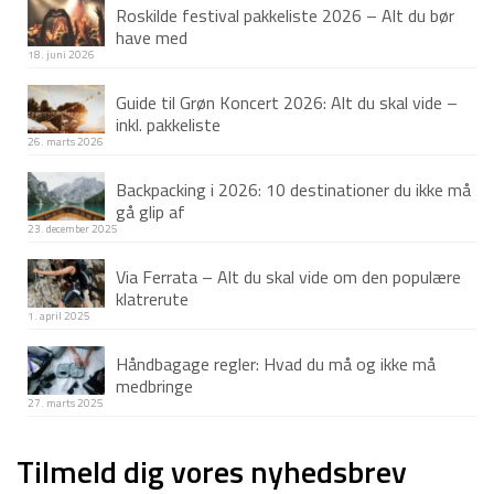
Roskilde festival pakkeliste 2026 – Alt du bør
1.499 kr.
1.199 kr.
have med
18. juni 2026
Guide til Grøn Koncert 2026: Alt du skal vide –
inkl. pakkeliste
26. marts 2026
Backpacking i 2026: 10 destinationer du ikke må
gå glip af
23. december 2025
Via Ferrata – Alt du skal vide om den populære
klatrerute
1. april 2025
Håndbagage regler: Hvad du må og ikke må
medbringe
27. marts 2025
Tilmeld dig vores nyhedsbrev