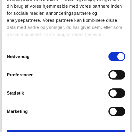
Langt undertøj, uld undertøj, skiundertøj, base-layer,
din brug af vores hjemmeside med vores partnere inden
kært barn har mange navne – men én ting er helt
for sociale medier, annonceringspartnere og
sikkert! Det er et afgørende lag som giver den ekstra
analysepartnere. Vores partnere kan kombinere disse
varme, lige meget om det er til skituren, vandreturen
data med andre oplysninger, du har givet dem, eller som
eller backpacker turen. Men …
Se artikel
de har indsamlet fra din brug af deres tjenester.
backpacking
,
beklædning
,
inspiration
,
merinould
,
rejseudstyr
,
tips
,
vandring
Samtykkevalg
Nødvendig
Præferencer
Statistik
Marketing