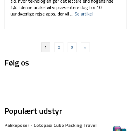
tid, hvor teknologien gør det lettere end nogensinde
før. I denne artikel vil vi præsentere dog for 10
uundværlige rejse apps, der vil …
Se artikel
Indlægsinddeling
1
2
3
»
Følg os
Populært udstyr
Pakkeposer - Cotopaxi Cubo Packing Travel