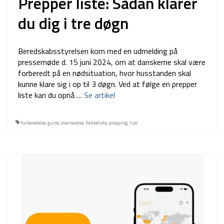
Prepper liste: Sådan klarer
du dig i tre døgn
Beredskabsstyrelsen kom med en udmelding på
pressemøde d. 15 juni 2024, om at danskerne skal være
forberedt på en nødsituation, hvor husstanden skal
kunne klare sig i op til 3 døgn. Ved at følge en prepper
liste kan du opnå …
Se artikel
forberedelse
,
guide
,
overlevelse
,
Pakkeliste
,
prepping
,
tips