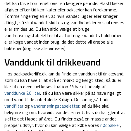
det kan blive forurenet over en længere periode. Plastflasker
afgiver efter tid kemikalier eller bakterier kan forekomme.
Tommelfingerreglen er, at hvis vandet lugter eller smager
dårligt, så skal vandet skiftes og vandbeholderen skal renses
eller smides ud. Du kan altid vælge at bruge
vandrensningstabeletter til at forlænge vandets holdbarhed
eller koge vandet inden brug, da det dette vil dræbe alle
bakterier (dog ikke alle virusser).
Vanddunk til drikkevand
Hos backpackerlife.dk kan du finde en vanddunk til drikkevand,
som du kan have til at stå et mørkt og køligt sted, så du er
klar til en eventuel krisesituation. Vi har et udvalg af
vanddunke 20 liter
, så du kan være sikker på at have rigeligt
med vand til de anbefalede 3 døgn. Du kan også finde
vandfilter
og
vandrensningstabeletter
, så du ikke skal
bekymre dig om, hvorvidt vandet er rent, hvis du har glemt at
skifte det i løbet af året. Du finder også en masse andet
prepper udstyr, hvor du kan vælge at købe vores
nødpakker
,