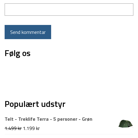
Følg os
Populært udstyr
Telt - Treklife Terra - 5 personer - Grøn
Den
Den
1.499
kr
1.199
kr
oprindelige
aktuelle