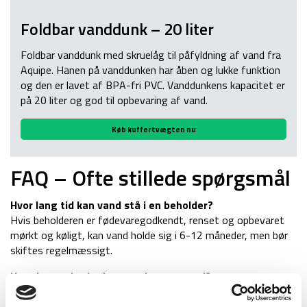
Foldbar vanddunk – 20 liter
Foldbar vanddunk med skruelåg til påfyldning af vand fra
Aquipe. Hanen på vanddunken har åben og lukke funktion
og den er lavet af BPA-fri PVC. Vanddunkens kapacitet er
på 20 liter og god til opbevaring af vand.
Køb kuffertvægten nu
FAQ – Ofte stillede spørgsmål
Hvor lang tid kan vand stå i en beholder?
Hvis beholderen er fødevaregodkendt, renset og opbevaret
mørkt og køligt, kan vand holde sig i 6-12 måneder, men bør
skiftes regelmæssigt.
Hvordan er det bedst at opbevare vand?
Benyt fødevaregodkendte beholdere. Beholderne bør
opbevares mørkt, køligt og væk fra sollys for at forhindre