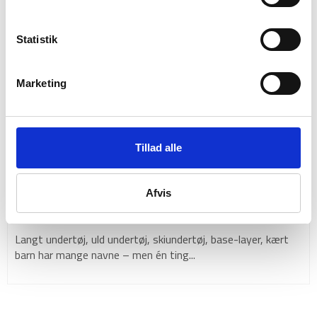
Statistik
Marketing
Tillad alle
Afvis
Merino uld – 5 grunde til hvorfor du skal vælge
merino uld
Langt undertøj, uld undertøj, skiundertøj, base-layer, kært
barn har mange navne – men én ting...