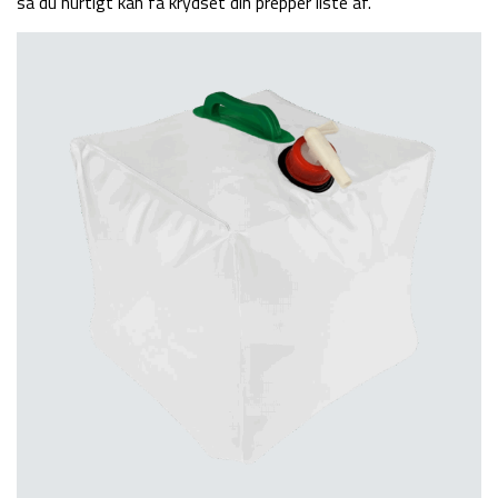
så du hurtigt kan få krydset din prepper liste af.