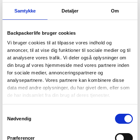
algevækst.
Samtykke
Detaljer
Om
Hvor længe kan vand holde sig i dunk?
I en lukket, fødevaregodkendt plastdunk kan vand holde sig
flere år, men bør kontrolleres for smag og lugt mindst 1-2
Backpackerlife bruger cookies
gang om året.
Vi bruger cookies til at tilpasse vores indhold og
Hvor meget vand skal man preppe?
annoncer, til at vise dig funktioner til sociale medier og til
Minimum 3-4 liter per person per dag, hvilket betyder ca. 12-
at analysere vores trafik. Vi deler også oplysninger om
16 liter for tre dage. Eventuelt mere, hvis der også skal
din brug af vores hjemmeside med vores partnere inden
bruges meget vand til madlavning og hygiejne.
for sociale medier, annonceringspartnere og
analysepartnere. Vores partnere kan kombinere disse
4.4/5 - (7 votes)
data med andre oplysninger, du har givet dem, eller som
guide
,
overlevelse
,
prepper udstyr
,
prepping
,
tips
,
vandfiltrering
de har indsamlet fra din brug af deres tjenester.
Samtykkevalg
Nødvendig
Lignende artikler
Præferencer