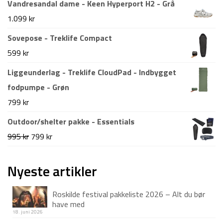
Vandresandal dame - Keen Hyperport H2 - Grå
pris
pris
1.099
kr
var:
er:
Sovepose - Treklife Compact
1.499 kr.
1.199 kr.
599
kr
Liggeunderlag - Treklife CloudPad - Indbygget
fodpumpe - Grøn
799
kr
Outdoor/shelter pakke - Essentials
Den
Den
995
kr
799
kr
oprindelige
aktuelle
pris
pris
Nyeste artikler
var:
er:
Roskilde festival pakkeliste 2026 – Alt du bør
995 kr.
799 kr.
have med
18. juni 2026