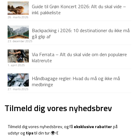
Guide til Grøn Koncert 2026: Alt du skal vide –
inkl. pakkeliste
26. marts 2026
Backpacking i 2026: 10 destinationer du ikke må
gå glip af
23. december 2025
Via Ferrata – Alt du skal vide om den populære
klatrerute
1. april 2025
Håndbagage regler: Hvad du må og ikke må
medbringe
27. marts 2025
Tilmeld dig vores nyhedsbrev
Tilmeld dig vores nyhedsbrev, og få
eksklusive rabatter
på
udstyr og
tips
til din tur 🌍🤙