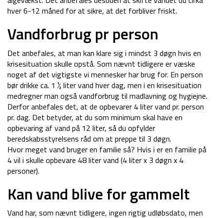
algevækst. Det anbefales desuden at skifte vandet ud cirka
hver 6-12 måned for at sikre, at det forbliver friskt.
Vandforbrug pr person
Det anbefales, at man kan klare sig i mindst 3 døgn hvis en
krisesituation skulle opstå. Som nævnt tidligere er væske
noget af det vigtigste vi mennesker har brug for. En person
bør drikke ca. 1 ½ liter vand hver dag, men i en krisesituation
medregner man også vandforbrug til madlavning og hygiejne.
Derfor anbefales det, at de opbevarer 4 liter vand pr. person
pr. dag. Det betyder, at du som minimum skal have en
opbevaring af vand på 12 liter, så du opfylder
beredskabsstyrelsens råd om at preppe til 3 døgn.
Hvor meget vand bruger en familie så? Hvis i er en familie på
4 vil i skulle opbevare 48 liter vand (4 liter x 3 døgn x 4
personer).
Kan vand blive for gammelt
Vand har, som nævnt tidligere, ingen rigtig udløbsdato, men