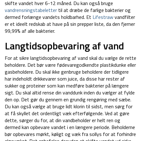
skifte vandet hver 6-12 måned. Du kan også bruge
vandrensningstabeletter
til at dræbe de farlige bakterier og
dermed forlænge vandets holdbarhed. Et
Lifestraw
vandfilter
er et ideelt redskab at have på sin prepper liste, da den fjerner
99,99% af alle bakterier.
Langtidsopbevaring af vand
For at sikre langtidsopbevaring af vand skal du vælge de rette
beholdere. Det bør være fødevaregodkendte plastikdunke eller
gasbeholdere. Du skal ikke genbruge beholdere der tidligere
har indeholdt drikkevarer som juice, da disse har rester af
sukker og proteiner som kan medføre bakterier på længere
sigt. Du skal altid rense din vanddunk inden du vælger at fylde
den op. Det gør du gennem en grundig rengøring med sæbe.
Du kan også vælge at bruge lidt klorin til sidst, men sørg for
at få skyllet det ordentligt væk efterfølgende. Ved at gøre
dette, sørger du for, at din vandbeholder er helt ren og
dermed kan opbevare vandet i en længere periode. Beholderne
bør opbevares mørkt, køligt og væk fra sollys for at forhindre