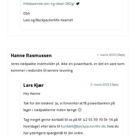
fritstaaende-alu-og-staal-280g/
🏕️
Dbh
Lars og Backpackerlife-teamet
Hanne Rasmussen
1. marts 2025
|
Reply
Jeres nødpakke indeholder pt. ikke en powerbank, er det en vare som
kommer i restordre til senere levering
Lars Kjær
3. marts 2025
|
Reply
Hej Hanne
Tak for din besked. Ja, vi forventer at få powerbanken på
lager i nødpakkerne inden længe 🙂
Tag meget gerne kontakt til os på tlf. 42 55 59 19 (9-16 på
hverdage) eller skriv til
kontakt@backpackerlife.dk
, hvis du
har yderligere spørgsmål til din ordre.