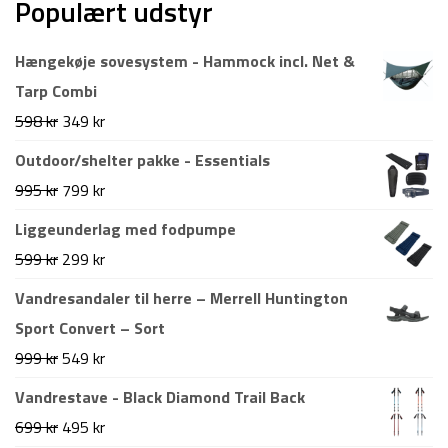
Populært udstyr
Hængekøje sovesystem - Hammock incl. Net &
Tarp Combi
Den
Den
598
kr
349
kr
oprindelige
aktuelle
Outdoor/shelter pakke - Essentials
pris
pris
Den
Den
995
kr
799
kr
var:
er:
oprindelige
aktuelle
Liggeunderlag med fodpumpe
598 kr.
349 kr.
pris
pris
Den
Den
599
kr
299
kr
var:
er:
oprindelige
aktuelle
Vandresandaler til herre – Merrell Huntington
995 kr.
799 kr.
pris
pris
Sport Convert – Sort
var:
er:
Den
Den
999
kr
549
kr
599 kr.
299 kr.
oprindelige
aktuelle
Vandrestave - Black Diamond Trail Back
pris
pris
Den
Den
699
kr
495
kr
var:
er: