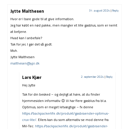
Jytte Malthesen
31. august 2024
|
Reply
Hvor er I bare gode til at give information.
Jeg har købt en nød pakke, men mangler et lille gasblus, som er nemt
at betjene.
Hvad kan I anbefale?
Tak for jer, I gør det så godt.
Mvh.
Jytte Malthesen
malthesen@ypi.dk
Lars Kjær
2. september 2024
|
Reply
Hej Jytte
Tak for din besked – og dejligt at høre, at du finder
hjemmesiden informativ 😊 Vi har flere gasblus fra bl.a.
Optimus, som er meget letvægtige – fx denne
https://backpackerlife.dk/produkt/gasbraender-optimus-
crux-lite/
. Ellers kan du som alternativ se mod denne fra
Mil-Tec:
https://backpackerlife.dk/produkt/gasbraender-