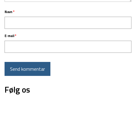
Navn
*
E-mail
*
Følg os