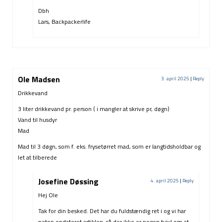
Dbh
Lars, Backpackerlife
Ole Madsen
3. april 2025
|
Reply
Drikkevand
3 liter drikkevand pr. person ( i mangler at skrive pr, døgn)
Vand til husdyr
Mad
Mad til 3 døgn, som f. eks. frysetørret mad, som er langtidsholdbar og
let at tilberede
Josefine Døssing
4. april 2025
|
Reply
Hej Ole
Tak for din besked. Det har du fuldstændig ret i og vi har
netop opdateret artiklen, så der ikke er nogen tvivl om at