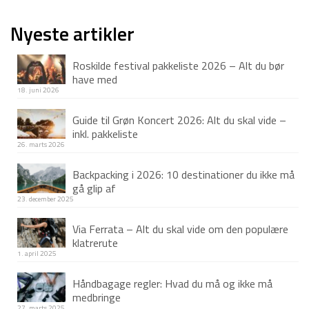
oprindelige
aktuelle
999 kr.
549 kr.
pris
pris
Nyeste artikler
var:
er:
Roskilde festival pakkeliste 2026 – Alt du bør
699 kr.
495 kr.
have med
18. juni 2026
Guide til Grøn Koncert 2026: Alt du skal vide –
inkl. pakkeliste
26. marts 2026
Backpacking i 2026: 10 destinationer du ikke må
gå glip af
23. december 2025
Via Ferrata – Alt du skal vide om den populære
klatrerute
1. april 2025
Håndbagage regler: Hvad du må og ikke må
medbringe
27. marts 2025