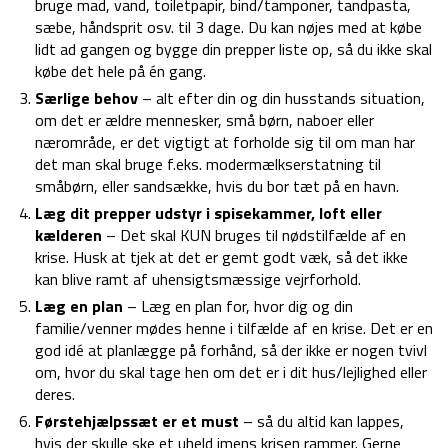
bruge mad, vand, toiletpapir, bind/tamponer, tandpasta,
sæbe, håndsprit osv. til 3 dage. Du kan nøjes med at købe
lidt ad gangen og bygge din prepper liste op, så du ikke skal
købe det hele på én gang.
Særlige behov
– alt efter din og din husstands situation,
om det er ældre mennesker, små børn, naboer eller
nærområde, er det vigtigt at forholde sig til om man har
det man skal bruge f.eks. modermælkserstatning til
småbørn, eller sandsække, hvis du bor tæt på en havn.
Læg dit prepper udstyr i spisekammer, loft eller
kælderen
– Det skal KUN bruges til nødstilfælde af en
krise. Husk at tjek at det er gemt godt væk, så det ikke
kan blive ramt af uhensigtsmæssige vejrforhold.
Læg en plan
– Læg en plan for, hvor dig og din
familie/venner mødes henne i tilfælde af en krise. Det er en
god idé at planlægge på forhånd, så der ikke er nogen tvivl
om, hvor du skal tage hen om det er i dit hus/lejlighed eller
deres.
Førstehjælpssæt er et must
– så du altid kan lappes,
hvis der skulle ske et uheld imens krisen rammer. Gerne