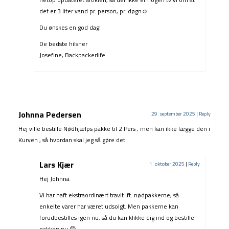
det er 3 liter vand pr. person, pr. døgn☺️
Du ønskes en god dag!
De bedste hilsner
Josefine, Backpackerlife
Johnna Pedersen
29. september 2025
|
Reply
Hej ville bestille Nødhjælps pakke til 2 Pers , men kan ikke lægge den i
Kurven , så hvordan skal jeg så gøre det
Lars Kjær
1. oktober 2025
|
Reply
Hej Johnna
Vi har haft ekstraordinært travlt ift. nødpakkerne, så
enkelte varer har været udsolgt. Men pakkerne kan
forudbestilles igen nu, så du kan klikke dig ind og bestille
pakken nu 😊