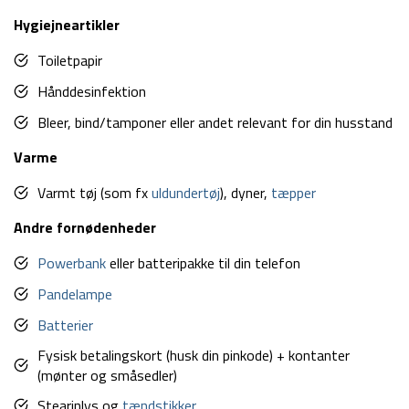
Hygiejneartikler
Toiletpapir
Hånddesinfektion
Bleer, bind/tamponer eller andet relevant for din husstand
Varme
Varmt tøj (som fx
uldundertøj
), dyner,
tæpper
Andre fornødenheder
Powerbank
eller batteripakke til din telefon
Pandelampe
Batterier
Fysisk betalingskort (husk din pinkode) + kontanter
(mønter og småsedler)
Stearinlys og
tændstikker