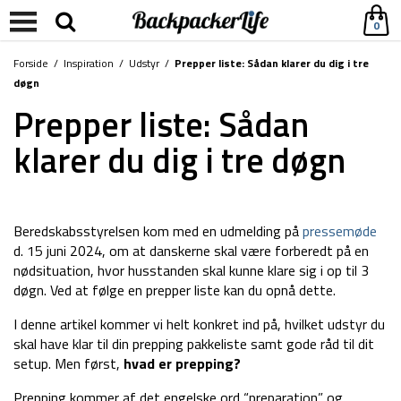
0
Forside
/
Inspiration
/
Udstyr
/
Prepper liste: Sådan klarer du dig i tre
døgn
Prepper liste: Sådan
klarer du dig i tre døgn
Beredskabsstyrelsen kom med en udmelding på
pressemøde
d. 15 juni 2024, om at danskerne skal være forberedt på en
nødsituation, hvor husstanden skal kunne klare sig i op til 3
døgn. Ved at følge en prepper liste kan du opnå dette.
I denne artikel kommer vi helt konkret ind på, hvilket udstyr du
skal have klar til din prepping pakkeliste samt gode råd til dit
setup. Men først,
hvad er prepping?
Prepping kommer af det engelske ord “preparation” og