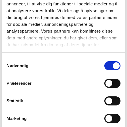
annoncer, til at vise dig funktioner til sociale medier og til
at analysere vores trafik. Vi deler også oplysninger om
Noget af det vigtigste at have nok af i en krisesituation er vand –
din brug af vores hjemmeside med vores partnere inden
vi anbefaler både vanddunke og vandfilter.
for sociale medier, annonceringspartnere og
Ofte stillede spørgsmål om
analysepartnere. Vores partnere kan kombinere disse
data med andre oplysninger, du har givet dem, eller som
prepper udstyr og prepper liste
de har indsamlet fra din brug af deres tjenester.
Hvad er det vigtigste udstyr i en prepping liste?
Det vigtigste udstyr er vand, mad og information via fx. en
Samtykkevalg
Nødvendig
nødradio
Hvorfor skal man preppe til 3 døgn?
Det er udarbejdet af et nationalt risikobillede og
Præferencer
myndighedsvurderinger om sikkerhed, sårbarhed og trusler
Hvor meget vand skal man have til 3 dage?
Statistik
3L drikkevand pr. dag pr. person
Hvorfor skal jeg preppe?
Marketing
For at være forberedt på eventuelle kriser, der kunne opstå