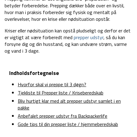
betyder forberedelse. Prepping dækker både over en livstil,
hvor man i praksis forbereder sig fysisk og mentalt på
overlevelser, hvor en krise eller nødsituation opstår.
Kriser eller nødsituation kan opstå pludseligt og derfor er det
er vigtigt at være forberedt med
prepper udstyr
, så du kan
forsyne dig og din husstand, og kan undvære strøm, varme
og vand i 3 dage.
Indholdsfortegnelse
Hvorfor skal vi preppe til 3 døgn?
Tjekliste til Prepper liste / Kriseberedskab
Bliv hurtigt klar med alt prepper udstyr samlet i en
pakke
Anbefalet prepper udstyr fra Backpackerlife
Gode tips til din prepper liste / hjemmeberedskab