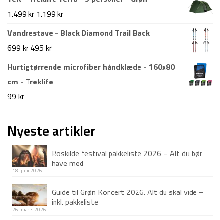
pris
pris
Den
Den
1.499
kr
1.199
kr
var:
er:
oprindelige
aktuelle
Vandrestave - Black Diamond Trail Back
999 kr.
549 kr.
pris
pris
Den
Den
699
kr
495
kr
var:
er:
oprindelige
aktuelle
Hurtigtørrende microfiber håndklæde - 160x80
1.499 kr.
1.199 kr.
pris
pris
cm - Treklife
var:
er:
99
kr
699 kr.
495 kr.
Nyeste artikler
Roskilde festival pakkeliste 2026 – Alt du bør
have med
18. juni 2026
Guide til Grøn Koncert 2026: Alt du skal vide –
inkl. pakkeliste
26. marts 2026