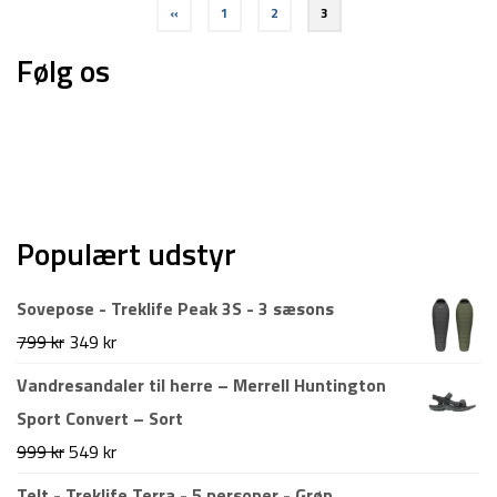
Indlægsinddeling
«
1
2
3
Følg os
Populært udstyr
Sovepose - Treklife Peak 3S - 3 sæsons
Den
Den
799
kr
349
kr
oprindelige
aktuelle
Vandresandaler til herre – Merrell Huntington
pris
pris
Sport Convert – Sort
var:
er:
Den
Den
999
kr
549
kr
799 kr.
349 kr.
oprindelige
aktuelle
Telt - Treklife Terra - 5 personer - Grøn