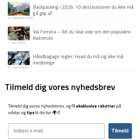
Backpacking i 2026: 10 destinationer du ikke må
gå glip af
23. december 2025
Via Ferrata – Alt du skal vide om den populære
klatrerute
1. april 2025
Håndbagage regler: Hvad du må og ikke må
medbringe
27. marts 2025
Tilmeld dig vores nyhedsbrev
Tilmeld dig vores nyhedsbrev, og få
eksklusive rabatter
på
udstyr og
tips
til din tur 🌍🤙
Tilmeld