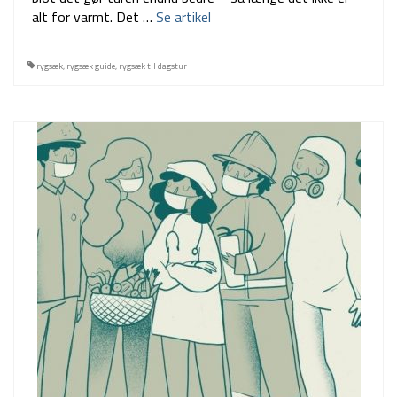
alt for varmt. Det …
Se artikel
rygsæk
,
rygsæk guide
,
rygsæk til dagstur