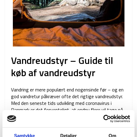
Vandreudstyr – Guide til
køb af vandreudstyr
Vandring er mere populært end nogensinde før – og en
god vandretur påkræver ofte det rigtige vandreudstyr.
Med den seneste tids udvikling med coronavirus i
Danmark er det forventeligt, at endnu flere vil tage på
vandreture, teltture og generelt på …
Se artikel
vandreudstyr
,
vandring
Samtykke
Detaljer
Om