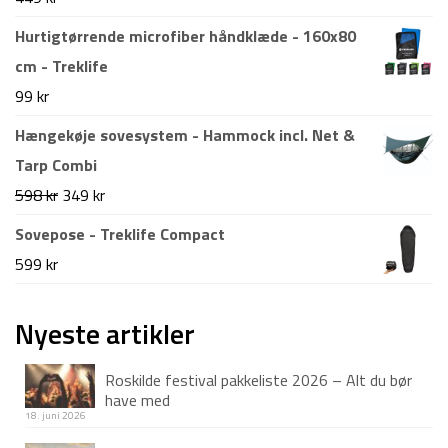
Hurtigtørrende microfiber håndklæde - 160x80
cm - Treklife
99
kr
Hængekøje sovesystem - Hammock incl. Net &
Tarp Combi
Den
Den
598
kr
349
kr
oprindelige
aktuelle
Sovepose - Treklife Compact
pris
pris
599
kr
var:
er:
598 kr.
349 kr.
Nyeste artikler
Roskilde festival pakkeliste 2026 – Alt du bør
have med
18. juni 2026