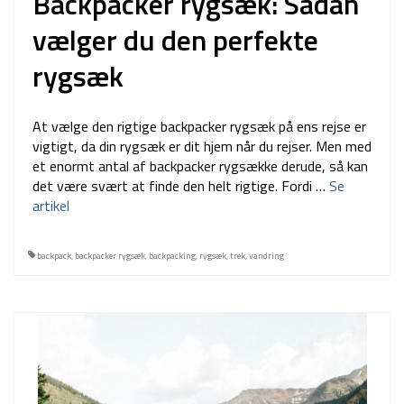
Backpacker rygsæk: Sådan
vælger du den perfekte
rygsæk
At vælge den rigtige backpacker rygsæk på ens rejse er
vigtigt, da din rygsæk er dit hjem når du rejser. Men med
et enormt antal af backpacker rygsække derude, så kan
det være svært at finde den helt rigtige. Fordi …
Se
artikel
backpack
,
backpacker rygsæk
,
backpacking
,
rygsæk
,
trek
,
vandring