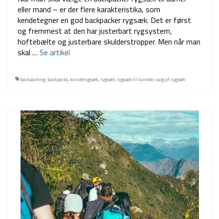
eller mand – er der flere karakteristika, som
kendetegner en god backpacker rygsæk. Det er først
og fremmest at den har justerbart rygsystem,
hoftebælte og justerbare skulderstropper. Men når man
skal …
Se artikel
backpacking
,
backpacks
,
kvinderygsæk
,
rygsæk
,
rygsæk til kvinder
,
valg af rygsæk