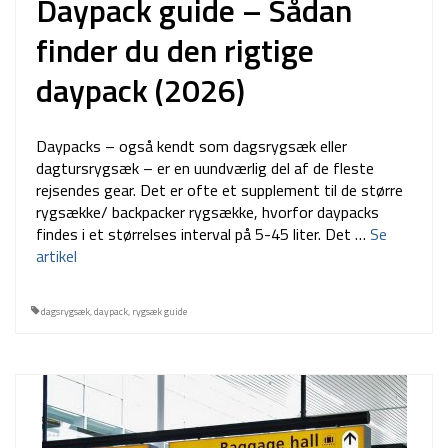
Daypack guide – Sådan
finder du den rigtige
daypack (2026)
Daypacks – også kendt som dagsrygsæk eller
dagtursrygsæk – er en uundværlig del af de fleste
rejsendes gear. Det er ofte et supplement til de større
rygsække/ backpacker rygsække, hvorfor daypacks
findes i et størrelses interval på 5-45 liter. Det …
Se
artikel
dagsrygsæk
,
daypack
,
rygsæk guide