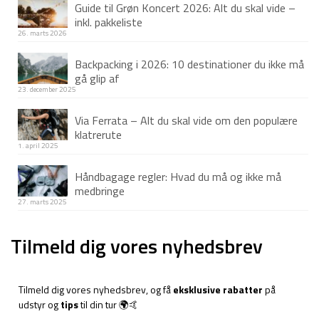
Guide til Grøn Koncert 2026: Alt du skal vide –
inkl. pakkeliste
26. marts 2026
Backpacking i 2026: 10 destinationer du ikke må
gå glip af
23. december 2025
Via Ferrata – Alt du skal vide om den populære
klatrerute
1. april 2025
Håndbagage regler: Hvad du må og ikke må
medbringe
27. marts 2025
Tilmeld dig vores nyhedsbrev
Tilmeld dig vores nyhedsbrev, og få
eksklusive rabatter
på
udstyr og
tips
til din tur 🌍🤙