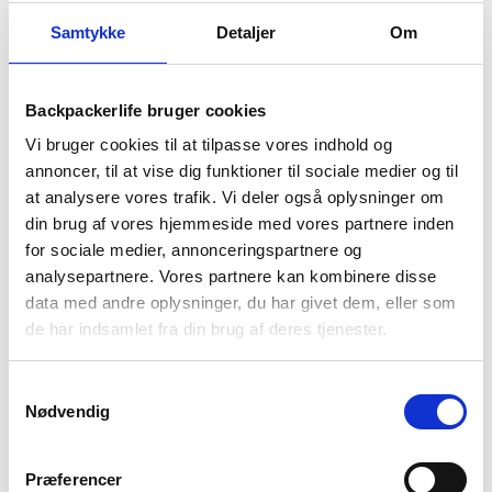
Samtykke
Detaljer
Om
Backpackerlife bruger cookies
Vi bruger cookies til at tilpasse vores indhold og
annoncer, til at vise dig funktioner til sociale medier og til
at analysere vores trafik. Vi deler også oplysninger om
Den perfekte rygsæk til
din brug af vores hjemmeside med vores partnere inden
for sociale medier, annonceringspartnere og
børn
analysepartnere. Vores partnere kan kombinere disse
data med andre oplysninger, du har givet dem, eller som
de har indsamlet fra din brug af deres tjenester.
At tage på en vandretur eller tilbringe en dag ude med
ens børn kan være en skøn aktivitet for familien. Der er
nemlig utrolig mange ting som man skal huske på, når
Samtykkevalg
man skal ud og vandre eller på en …
Se artikel
Nødvendig
børn
,
guide
,
rygsæk
,
rygsæk til børn
Præferencer