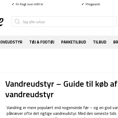
✓
Fri fragt over 499 kr
✓
Prisgaranti
Products
search
SOVEUDSTYR
TØJ & FODTØJ
PAKKETILBUD
TILBUD
B
Vandreudstyr – Guide til køb af
vandreudstyr
Vandring er mere populært end nogensinde før – og en god va
påkræver ofte det rigtige vandreudstyr. Med den seneste tids