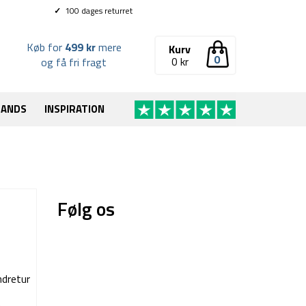
✓
100 dages returret
Køb for
499 kr
mere
Kurv
0
0
kr
og få fri fragt
RANDS
INSPIRATION
Følg os
ndretur