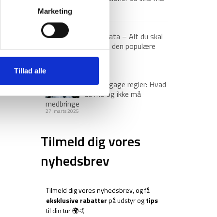
gå glip af
Marketing
23. december 2025
Via Ferrata – Alt du skal
vide om den populære
klatrerute
1. april 2025
Tillad alle
Håndbagage regler: Hvad
du må og ikke må
medbringe
27. marts 2025
Tilmeld dig vores
nyhedsbrev
Tilmeld dig vores nyhedsbrev, og få
eksklusive rabatter
på udstyr og
tips
til din tur 🌍🤙