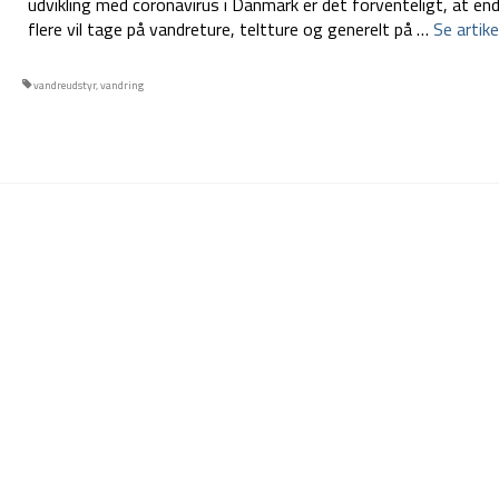
udvikling med coronavirus i Danmark er det forventeligt, at en
flere vil tage på vandreture, teltture og generelt på …
Se artike
vandreudstyr
,
vandring