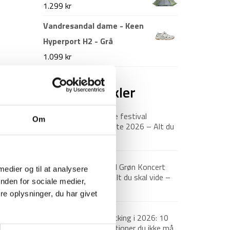
pris
pris
1.299
kr
var:
er:
Vandresandal dame - Keen
1.499 kr.
1.199 kr.
Hyperport H2 - Grå
1.099
kr
Nyeste artikler
Roskilde festival
Om
pakkeliste 2026 – Alt du
bør have med
18. juni 2026
Guide til Grøn Koncert
 medier og til at analysere
2026: Alt du skal vide –
nden for sociale medier,
inkl. pakkeliste
e oplysninger, du har givet
26. marts 2026
Backpacking i 2026: 10
destinationer du ikke må