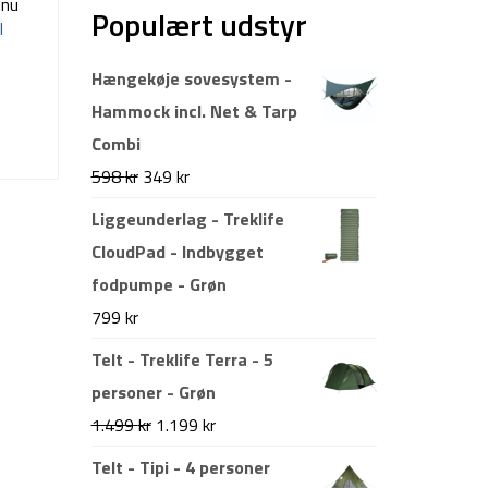
dnu
Populært udstyr
l
Hængekøje sovesystem -
Hammock incl. Net & Tarp
Combi
Den
Den
598
kr
349
kr
oprindelige
aktuelle
Liggeunderlag - Treklife
pris
pris
CloudPad - Indbygget
var:
er:
fodpumpe - Grøn
598 kr.
349 kr.
799
kr
Telt - Treklife Terra - 5
personer - Grøn
Den
Den
1.499
kr
1.199
kr
oprindelige
aktuelle
Telt - Tipi - 4 personer