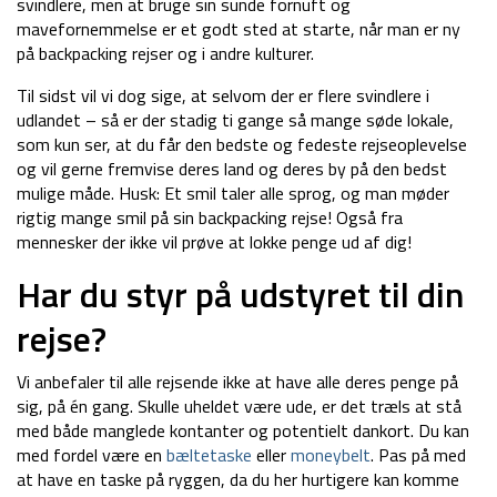
svindlere, men at bruge sin sunde fornuft og
mavefornemmelse er et godt sted at starte, når man er ny
på backpacking rejser og i andre kulturer.
Til sidst vil vi dog sige, at selvom der er flere svindlere i
udlandet – så er der stadig ti gange så mange søde lokale,
som kun ser, at du får den bedste og fedeste rejseoplevelse
og vil gerne fremvise deres land og deres by på den bedst
mulige måde. Husk: Et smil taler alle sprog, og man møder
rigtig mange smil på sin backpacking rejse! Også fra
mennesker der ikke vil prøve at lokke penge ud af dig!
Har du styr på udstyret til din
rejse?
Vi anbefaler til alle rejsende ikke at have alle deres penge på
sig, på én gang. Skulle uheldet være ude, er det træls at stå
med både manglede kontanter og potentielt dankort. Du kan
med fordel være en
bæltetaske
eller
moneybelt
. Pas på med
at have en taske på ryggen, da du her hurtigere kan komme