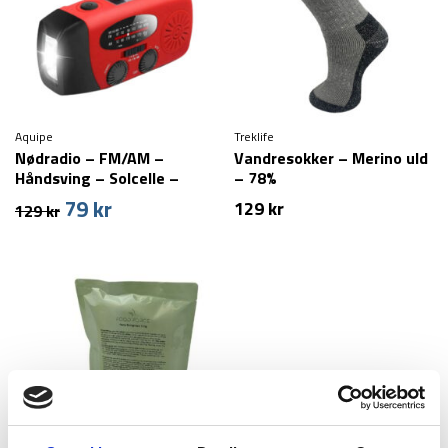
Aquipe
Treklife
Nødradio – FM/AM –
Vandresokker – Merino uld
Håndsving – Solcelle –
– 78%
2000 mAh powerbank
79
kr
Den
Den
129
kr
129
kr
oprindelige
aktuelle
pris
pris
var:
er:
129 kr.
79 kr.