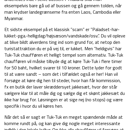
eksempelvis bare gå ud af bussen og gå gennem tolden, når
man krydser landegrænserne fra enten Laos, Cambodia eller
Myanmar.
Et sidste eksempel på et klassisk ”scam” er ”Paladset-har-
lukket-pga.-helligdag/højsæson/vandskade/osv.”. Du vil opleve
at blive bildt alverdens ting ind som grund for, at netop den
turistattraktion du er på vej til, er lukket. Men ”heldigvis” har
Tuk-Tuk chaufføren et helligt tempel som alternativ. Tuk-Tuk
chaufføren vil måske tilbyde dig at køre Tuk-Tuk i flere timer
for 50 baht, hvilket svarer til 10 kroner. Dette lyder for godt
til at være sandt – som det i tilfældet også er her! Han vil
forsøge at køre dig hen til steder, hvor han får kommission,
fx en butik der laver skræddersyet jakkesæt, hvor der står
sælgere klar til at måle dig og sælge dig et skønt jakkesæt du
ikke har brug for. Løsningen er at sige nej (no stops) og være
specifik i hvor du vil køres hen.
Når det så er sagt er Tuk-Tuk en meget spændende måde at
komme rundt på, og kan give dig nogle meget interessante
indblik i den lokale kultur. Og ikke alle chauffører vil forsøge at