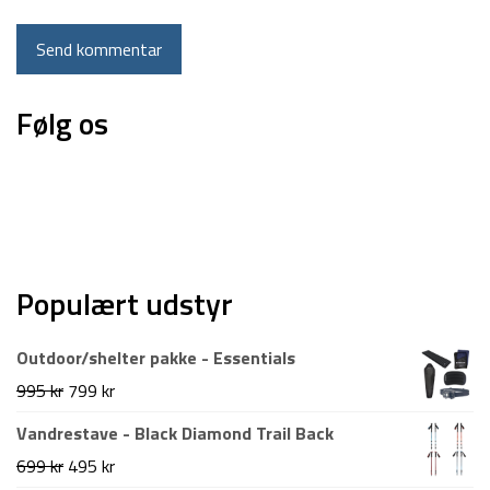
Følg os
Populært udstyr
Outdoor/shelter pakke - Essentials
Den
Den
995
kr
799
kr
oprindelige
aktuelle
Vandrestave - Black Diamond Trail Back
pris
pris
Den
Den
699
kr
495
kr
var:
er: