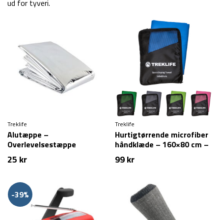
ud for tyveri.
Treklife
Treklife
Alutæppe –
Hurtigtørrende microfiber
Overlevelsestæppe
håndklæde – 160×80 cm –
Treklife
25
kr
99
kr
-39%