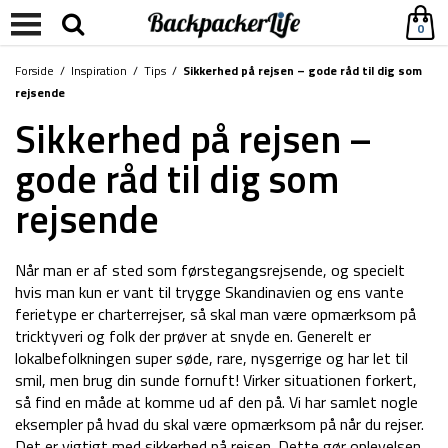
0
Forside
/
Inspiration
/
Tips
/
Sikkerhed på rejsen – gode råd til dig som
rejsende
Sikkerhed på rejsen –
gode råd til dig som
rejsende
Når man er af sted som førstegangsrejsende, og specielt
hvis man kun er vant til trygge Skandinavien og ens vante
ferietype er charterrejser, så skal man være opmærksom på
tricktyveri og folk der prøver at snyde en. Generelt er
lokalbefolkningen super søde, rare, nysgerrige og har let til
smil, men brug din sunde fornuft! Virker situationen forkert,
så find en måde at komme ud af den på. Vi har samlet nogle
eksempler på hvad du skal være opmærksom på når du rejser.
Det er vigtigt med sikkerhed på rejsen. Dette gør oplevelsen