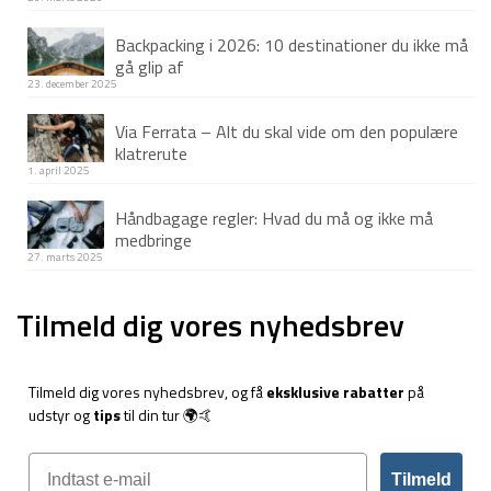
Backpacking i 2026: 10 destinationer du ikke må
gå glip af
23. december 2025
Via Ferrata – Alt du skal vide om den populære
klatrerute
1. april 2025
Håndbagage regler: Hvad du må og ikke må
medbringe
27. marts 2025
Tilmeld dig vores nyhedsbrev
Tilmeld dig vores nyhedsbrev, og få
eksklusive rabatter
på
udstyr og
tips
til din tur 🌍🤙
Tilmeld