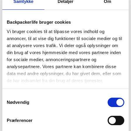
Samtykke
Detaljer
Om
Food Force
Frysetørret mad – Pasta
Bolognese
Backpackerlife bruger cookies
39
kr
Vi bruger cookies til at tilpasse vores indhold og
annoncer, til at vise dig funktioner til sociale medier og til
at analysere vores trafik. Vi deler også oplysninger om
Se alle vores tilbud på udstyr her
din brug af vores hjemmeside med vores partnere inden
for sociale medier, annonceringspartnere og
4.7/5 - (11 votes)
analysepartnere. Vores partnere kan kombinere disse
backpacking
,
rygsæksrejse
,
sikkerhed
,
undgå scams
data med andre oplysninger, du har givet dem, eller som
de har indsamlet fra din brug af deres tjenester.
Samtykkevalg
Seneste artikler
Nødvendig
Præferencer