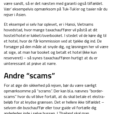
være sandt, så er det næsten med garanti også tilfældet.
Vær’ eksempelvis opmærksom på Tuk-Tuk’er og taxier når du
rejser i Asien.
Et eksempel vi selv har oplevet, er i Hanoi, Vietnams
hovedstad, hvor mange taxachauffører vil påstå at dit
hostel/hotel er lukket/overbooket. I stedet vil de køre dig til
et hotel, hvor de får kommission ved at tjekke dig ind. De
forsøger på den måde at snyde dig, og løsningen her vil være
at sige, at man har booket og betalt et hotel (ikke kun
reserveret) – så synes taxachaufføren hurtigt at du er
uinteressant at prøve at narre.
Andre “scams”
For at øge din sikkerhed på rejsen, bør du være særligt
opmærksomme på “scrams”. Der kan bl.a. nævnes ”border-
scams” hvor du vil blive fortalt, at du skal betale et ekstra-
beløb for at krydse grænsen. Det er hellere ikke tilfældet –
selvom din buschauffør eller tour guide vil fortælle dig
anderledes inde i selve bussen. I Thailand skal man