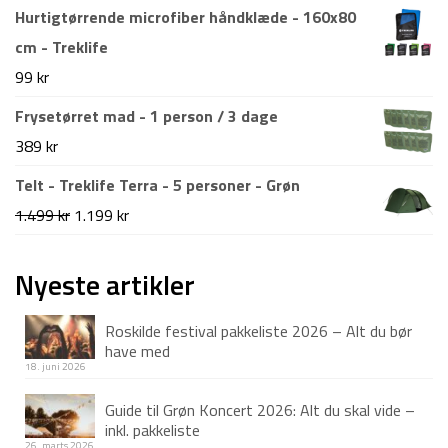
oprindelige
aktuelle
Hurtigtørrende microfiber håndklæde - 160x80
995 kr.
799 kr.
pris
pris
cm - Treklife
var:
er:
99
kr
699 kr.
495 kr.
Frysetørret mad - 1 person / 3 dage
389
kr
Telt - Treklife Terra - 5 personer - Grøn
Den
Den
1.499
kr
1.199
kr
oprindelige
aktuelle
pris
pris
Nyeste artikler
var:
er:
Roskilde festival pakkeliste 2026 – Alt du bør
1.499 kr.
1.199 kr.
have med
18. juni 2026
Guide til Grøn Koncert 2026: Alt du skal vide –
inkl. pakkeliste
26. marts 2026