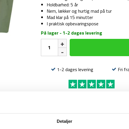
Holdbarhed: 5 år
Nem, lækker og hurtig mad på tur
Mad klar på 15 minutter
I praktisk opbevaringspose
På lager - 1-2 dages levering
Frysetørret
mad
-
Stegte
ris
1-2 dages levering
Fri fr
med
kylling
antal
BESKRIVELSE
Denne frysetørrede ret med stegte ris med kyll
noget nemt, hurtigt og lækkert mad på din tu
Detaljer
min. efter, er der serveret. Med frysetørret mad