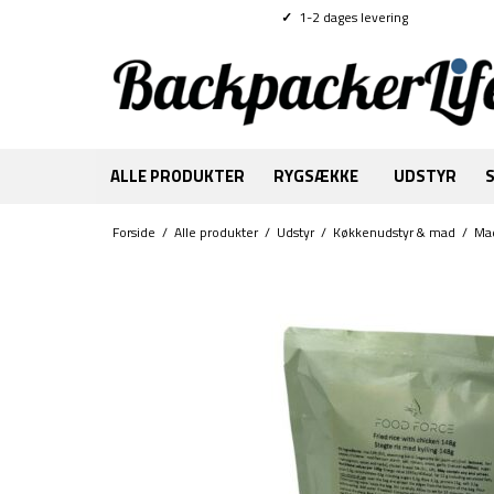
✓
1-2 dages levering
ALLE PRODUKTER
RYGSÆKKE
UDSTYR
Forside
/
Alle produkter
/
Udstyr
/
Køkkenudstyr & mad
/
Ma