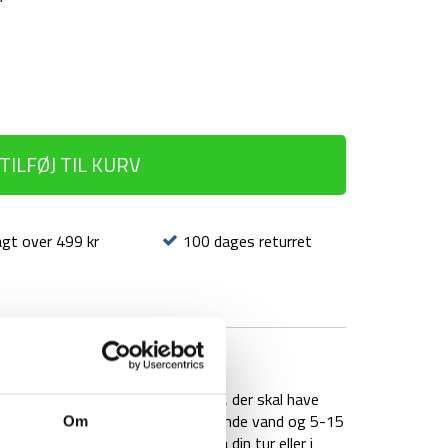
TILFØJ TIL KURV
agt over 499 kr
100 dages returret
BRAND
FAQ
ing, er et sikkert madvalg til dig, der skal have
r. Du skal blot tilføje 350 ml kogende vand og 5-15
Om
 er du sikret at få god energi på din tur eller i