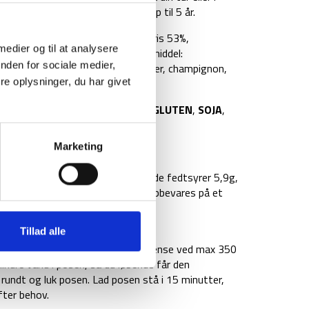
gram og kan uåbnet holde sig i op til 5 år.
 med kylling 148 g
. Ingredienser: ris 53%,
 medier og til at analysere
(
MÆLK
), peberfrugt, fortykningsmiddel:
nden for sociale medier,
idløg (naturlige
SULFITTER
), sukker, champignon,
 5%.
e oplysninger, du har givet
 er til stede:
KORN
indeholdende
GLUTEN
,
SOJA
,
Marketing
6kcal, fedt 12g inklusive mættede fedtsyrer 5,9g,
bre 4,1g, protein 11g, salt 3,5g. Opbevares på et
gt: 148g.
Tillad alle
vand i posen op til den trykte grænse ved max 350
mindre vand i posen, så du løbende får den
 rundt og luk posen. Lad posen stå i 15 minutter,
fter behov.