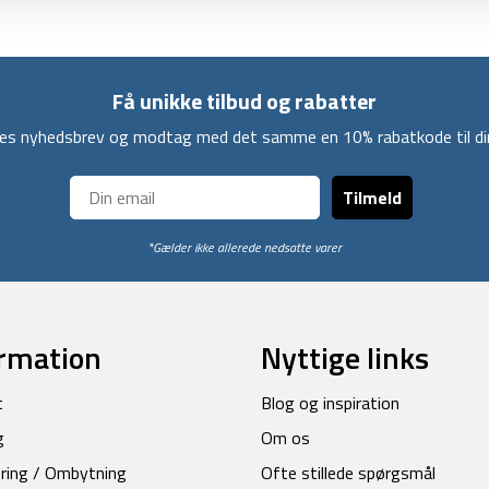
Få unikke tilbud og rabatter
ores nyhedsbrev og modtag med det samme en 10% rabatkode til din
Tilmeld
*Gælder ikke allerede nedsatte varer
rmation
Nyttige links
t
Blog og inspiration
g
Om os
ring / Ombytning
Ofte stillede spørgsmål