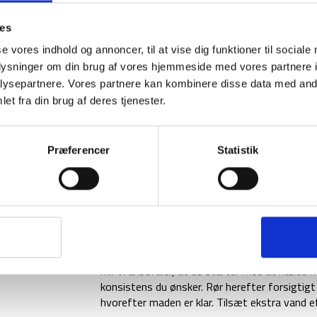
hverdagen. Retten består af 1 portion på 148 
ies
Denne frysetørret ret indeholder:
Stegte ris
se vores indhold og annoncer, til at vise dig funktioner til sociale
krydderiblanding [vegetabilsk fedt (palmeolie) 
oplysninger om din brug af vores hjemmeside med vores partnere i
modificeret majsstivelse, salt, tomat, løg, hv
krydderier og urter], frysetørret kyllingebryst
ysepartnere. Vores partnere kan kombinere disse data med andr
et fra din brug af deres tjenester.
Produceret i et miljø, hvor følgende allergener
ÆG
,
JORDNØDDER
, andre
NØDDER
.
Præferencer
Statistik
Allergener: Laktose, sulfitter
.
Næringsværdi pr. 100g Energiværdi 1695kJ/40
kulhydrater 63g inklusive sukkerarter 6,2g, fi
køligt og tørt sted.
Bedst før: stemplet på emballagen. Nettovæ
Brugsvejledning: Åbn posen og hæld kogende 
ml. Vi anbefaler, at du starter med at hælde 
konsistens du ønsker. Rør herefter forsigtigt
hvorefter maden er klar. Tilsæt ekstra vand e