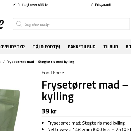
✓
Fri fragt over 499 kr
✓
Prisgaranti
Products
search
SOVEUDSTYR
TØJ & FODTØJ
PAKKETILBUD
TILBUD
B
d
/
Frysetørret mad – Stegte ris med kylling
Food Force
Frysetørret mad –
kylling
39
kr
Frysetørret mad: Stegte ris med kylling
Nettovægt: 148 gram (600 kcal – 2510 kJ