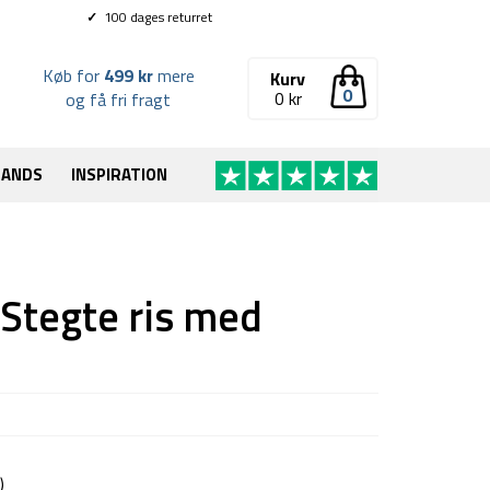
✓
100 dages returret
Køb for
499 kr
mere
Kurv
0
0
kr
og få fri fragt
RANDS
INSPIRATION
 Stegte ris med
)