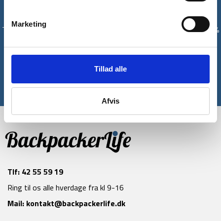
Få unikke tilbud og rabatter
Marketing
Tilmeld dig vores nyhedsbrev og modtag med det samme en 10%
rabatkode til din første ordre*
Tilmeld
Tillad alle
*Gælder ikke allerede nedsatte varer
Afvis
Tlf:
42 55 59 19
Ring til os alle hverdage fra kl 9-16
Mail:
kontakt@backpackerlife.dk