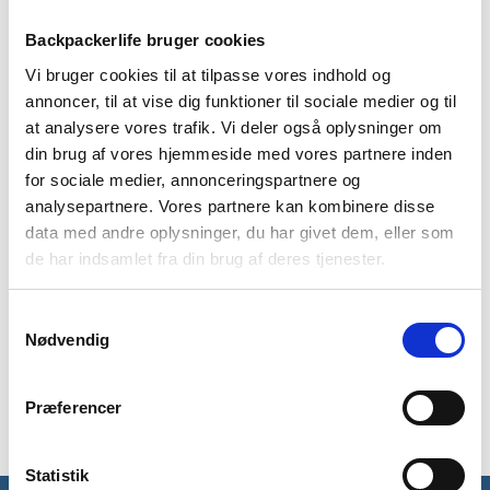
chokolade, til dig der har en ekstra sød tand. Energibaren kan
holde op til 3 år uåbnet.
Backpackerlife bruger cookies
Denne energibar indeholder:
Energibar chokolade 50g.
Vi bruger cookies til at tilpasse vores indhold og
Ingredienser: Valset
havre
, glykosesirup, mørk belægning
annoncer, til at vise dig funktioner til sociale medier og til
13%, (sukker, vegetabilsk olie og fedt (palme, shea),
at analysere vores trafik. Vi deler også oplysninger om
fedtreduceret kakao, emulgatorer, (sorbitan tristearat,
din brug af vores hjemmeside med vores partnere inden
solsikkelecithin), vanillin), vegetabilsk olie (palme, shea) sukker,
for sociale medier, annonceringspartnere og
rapsolie, kakaopulver, smag, salt.
analysepartnere. Vores partnere kan kombinere disse
Allergener
: Havre, chokolade, mælk og soja.
Kan indeholde
data med andre oplysninger, du har givet dem, eller som
mælk, æg og soja.
de har indsamlet fra din brug af deres tjenester.
Næringsværdi pr. 100 g: Energiværdi 1720kJ/411kcal, fedt 16
Samtykkevalg
g inklusive mættede fedtsyrer 5,4 g, kulhydrater 59 g
Nødvendig
inklusive sukkerarter 29 g, protein 6,6 g, salt 0,41 g.
Produceret i EU. Bedst før: stemplet på emballagen.
Nettovægt: 50g
Præferencer
Statistik