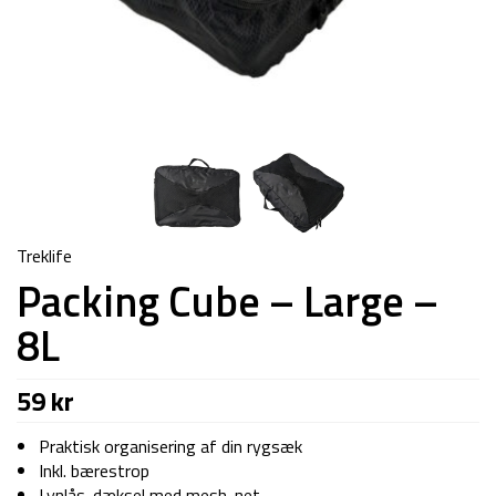
Treklife
Packing Cube – Large –
8L
59
kr
Praktisk organisering af din rygsæk
Inkl. bærestrop
Lynlås-dæksel med mesh-net