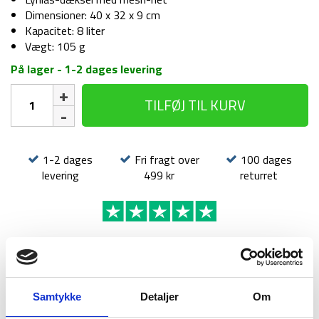
Dimensioner: 40 x 32 x 9 cm
Kapacitet: 8 liter
Vægt: 105 g
På lager - 1-2 dages levering
Packing
TILFØJ TIL KURV
Cube
-
Large
-
1-2 dages
Fri fragt over
100 dages
8L
levering
499 kr
returret
antal
BESKRIVELSE
BRAND
FAQ
Samtykke
Detaljer
Om
Treklifes Packing Cubes er en serie af praktiske