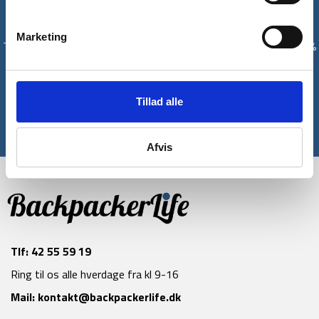
Få unikke tilbud og rabatter
Marketing
Tilmeld dig vores nyhedsbrev og modtag med det samme en 10%
rabatkode til din første ordre*
Tilmeld
Tillad alle
*Gælder ikke allerede nedsatte varer
Afvis
Tlf:
42 55 59 19
Ring til os alle hverdage fra kl 9-16
Mail:
kontakt@backpackerlife.dk