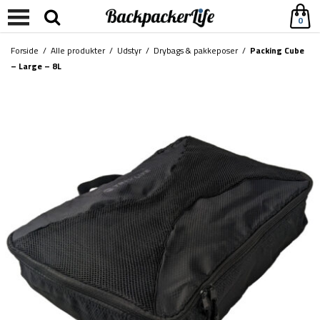
0
Forside
/
Alle produkter
/
Udstyr
/
Drybags & pakkeposer
/
Packing Cube
– Large – 8L