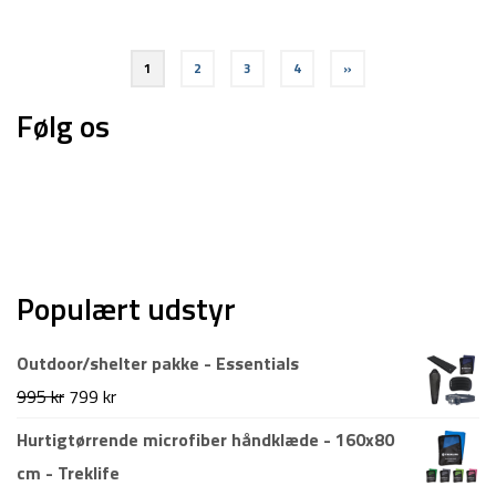
Indlægsinddeling
1
2
3
4
»
Følg os
Populært udstyr
Outdoor/shelter pakke - Essentials
Den
Den
995
kr
799
kr
oprindelige
aktuelle
Hurtigtørrende microfiber håndklæde - 160x80
pris
pris
cm - Treklife
var:
er: