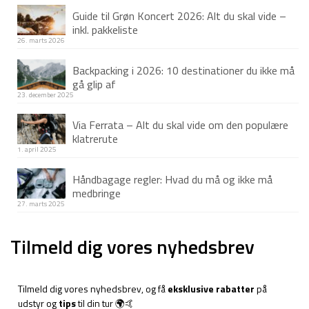
Guide til Grøn Koncert 2026: Alt du skal vide –
inkl. pakkeliste
26. marts 2026
Backpacking i 2026: 10 destinationer du ikke må
gå glip af
23. december 2025
Via Ferrata – Alt du skal vide om den populære
klatrerute
1. april 2025
Håndbagage regler: Hvad du må og ikke må
medbringe
27. marts 2025
Tilmeld dig vores nyhedsbrev
Tilmeld dig vores nyhedsbrev, og få
eksklusive rabatter
på
udstyr og
tips
til din tur 🌍🤙