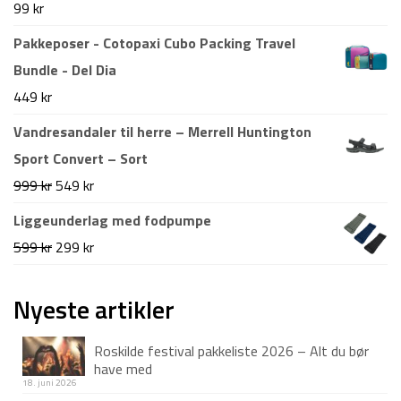
99
kr
995 kr.
799 kr.
Pakkeposer - Cotopaxi Cubo Packing Travel
Bundle - Del Dia
449
kr
Vandresandaler til herre – Merrell Huntington
Sport Convert – Sort
Den
Den
999
kr
549
kr
oprindelige
aktuelle
Liggeunderlag med fodpumpe
pris
pris
Den
Den
599
kr
299
kr
var:
er:
oprindelige
aktuelle
999 kr.
549 kr.
pris
pris
Nyeste artikler
var:
er:
Roskilde festival pakkeliste 2026 – Alt du bør
599 kr.
299 kr.
have med
18. juni 2026