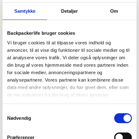
Samtykke
Detaljer
Om
Backpackerlife bruger cookies
Vi bruger cookies til at tilpasse vores indhold og
annoncer, til at vise dig funktioner til sociale medier og til
at analysere vores trafik. Vi deler også oplysninger om
din brug af vores hjemmeside med vores partnere inden
Vinterferie (2026): Her er 5
for sociale medier, annonceringspartnere og
analysepartnere. Vores partnere kan kombinere disse
fede outdoor aktiviteter du
data med andre oplysninger, du har givet dem, eller som
de har indsamlet fra din brug af deres tjenester.
kan lave
Samtykkevalg
Med vinterferien lige rundt om hjørnet er det tid til at
Nødvendig
planlægge en masse spændende udendørsaktiviteter.
Mangler du inspiration til hvad du kan foretage dig i
Præferencer
vinterferien, så har vi her samlet 5 bud på