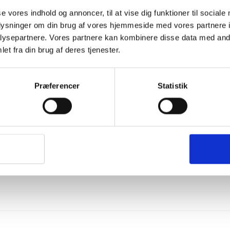
se vores indhold og annoncer, til at vise dig funktioner til sociale
oplysninger om din brug af vores hjemmeside med vores partnere i
ysepartnere. Vores partnere kan kombinere disse data med andr
et fra din brug af deres tjenester.
Nationalpark Thy (2026): Kæm
guide og fede aktiviteter i Thy
Præferencer
Statistik
I den nordvestlige del af Danmark finder du et betagende
naturområde, nemlig Danmarks første nationalpark (Nationalp
Thy). Dette naturskønne område blev etableret tilbage i 2008 
byder på et fantastisk klitlandskab, uberørt skov og et væld af
smukke søer – …
Se artikel