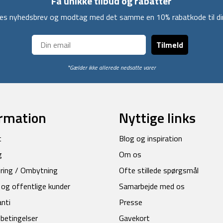
Få unikke tilbud og rabatter
ores nyhedsbrev og modtag med det samme en 10% rabatkode til din
Tilmeld
*Gælder ikke allerede nedsatte varer
rmation
Nyttige links
t
Blog og inspiration
g
Om os
ring / Ombytning
Ofte stillede spørgsmål
 og offentlige kunder
Samarbejde med os
anti
Presse
betingelser
Gavekort