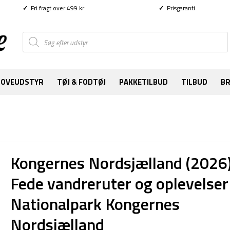
✓
Fri fragt over 499 kr
✓
Prisgaranti
Products
search
SOVEUDSTYR
TØJ & FODTØJ
PAKKETILBUD
TILBUD
B
Kongernes Nordsjælland (2026)
Fede vandreruter og oplevelser 
Nationalpark Kongernes
Nordsjælland