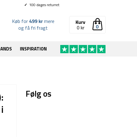
✓
100 dages returret
Køb for
499 kr
mere
Kurv
0
0
kr
og få fri fragt
RANDS
INSPIRATION
Følg os
:
i