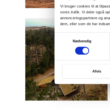
Vi bruger cookies til at tilpas
vores trafik. Vi deler også 
annonceringspartnere og anal
dem, eller som de har indsaml
Samtykkevalg
Nødvendig
Afvis