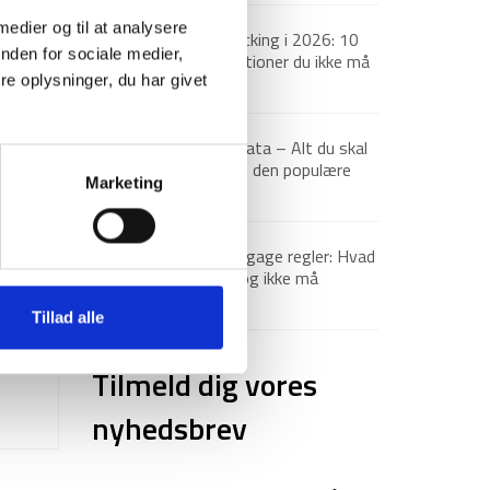
 medier og til at analysere
Backpacking i 2026: 10
nden for sociale medier,
destinationer du ikke må
gå glip af
e oplysninger, du har givet
23. december 2025
pe
Via Ferrata – Alt du skal
vide om den populære
Marketing
klatrerute
1. april 2025
ark
Håndbagage regler: Hvad
og
du må og ikke må
medbringe
Tillad alle
27. marts 2025
Tilmeld dig vores
nyhedsbrev