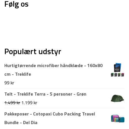
Følg os
Populært udstyr
Hurtigtørrende microfiber håndklæde - 160x80
cm - Treklife
99
kr
Telt - Treklife Terra - 5 personer - Grøn
Den
Den
1.499
kr
1.199
kr
oprindelige
aktuelle
Pakkeposer - Cotopaxi Cubo Packing Travel
pris
pris
Bundle - Del Dia
var:
er: