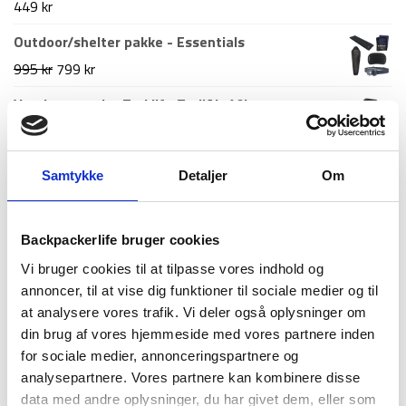
449
kr
1.499 kr.
1.199 kr.
Outdoor/shelter pakke - Essentials
Den
Den
995
kr
799
kr
oprindelige
aktuelle
Vandrerygsæk - Treklife TrailAir 40L
pris
pris
699
kr
var:
er:
995 kr.
799 kr.
Samtykke
Detaljer
Om
Nyeste artikler
Roskilde festival pakkeliste 2026 – Alt du bør
Backpackerlife bruger cookies
have med
Vi bruger cookies til at tilpasse vores indhold og
18. juni 2026
annoncer, til at vise dig funktioner til sociale medier og til
Guide til Grøn Koncert 2026: Alt du skal vide –
at analysere vores trafik. Vi deler også oplysninger om
inkl. pakkeliste
din brug af vores hjemmeside med vores partnere inden
26. marts 2026
for sociale medier, annonceringspartnere og
Backpacking i 2026: 10 destinationer du ikke må
analysepartnere. Vores partnere kan kombinere disse
gå glip af
data med andre oplysninger, du har givet dem, eller som