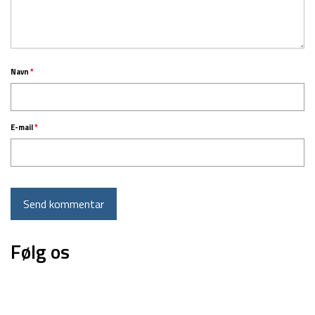
Navn
*
E-mail
*
Følg os