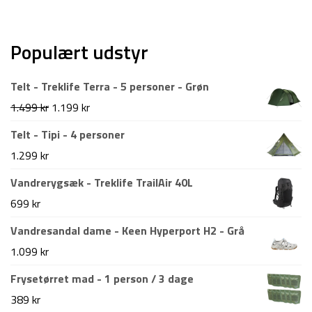
Populært udstyr
Telt - Treklife Terra - 5 personer - Grøn
Den
Den
1.499
kr
1.199
kr
oprindelige
aktuelle
Telt - Tipi - 4 personer
pris
pris
1.299
kr
var:
er:
Vandrerygsæk - Treklife TrailAir 40L
1.499 kr.
1.199 kr.
699
kr
Vandresandal dame - Keen Hyperport H2 - Grå
1.099
kr
Frysetørret mad - 1 person / 3 dage
389
kr