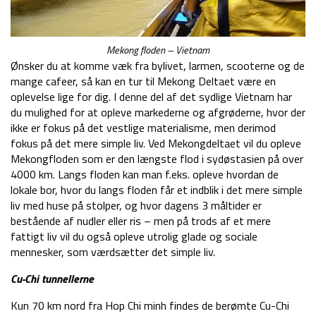
Mekong floden – Vietnam
Ønsker du at komme væk fra bylivet, larmen, scooterne og de
mange cafeer, så kan en tur til Mekong Deltaet være en
oplevelse lige for dig. I denne del af det sydlige Vietnam har
du mulighed for at opleve markederne og afgrøderne, hvor der
ikke er fokus på det vestlige materialisme, men derimod
fokus på det mere simple liv. Ved Mekongdeltaet vil du opleve
Mekongfloden som er den længste flod i sydøstasien på over
4000 km. Langs floden kan man f.eks. opleve hvordan de
lokale bor, hvor du langs floden får et indblik i det mere simple
liv med huse på stolper, og hvor dagens 3 måltider er
bestående af nudler eller ris – men på trods af et mere
fattigt liv vil du også opleve utrolig glade og sociale
mennesker, som værdsætter det simple liv.
Cu-Chi tunnellerne
Kun 70 km nord fra Hop Chi minh findes de berømte Cu-Chi