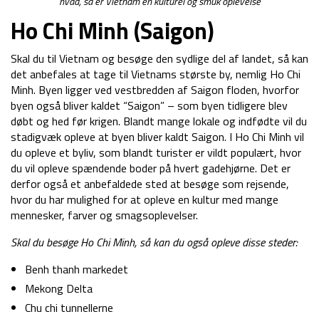
hvad, så er Vietnam en kulturel og smuk oplevelse
Ho Chi Minh (Saigon)
Skal du til Vietnam og besøge den sydlige del af landet, så kan
det anbefales at tage til Vietnams største by, nemlig Ho Chi
Minh. Byen ligger ved vestbredden af Saigon floden, hvorfor
byen også bliver kaldet “Saigon” – som byen tidligere blev
døbt og hed før krigen. Blandt mange lokale og indfødte vil du
stadigvæk opleve at byen bliver kaldt Saigon. I Ho Chi Minh vil
du opleve et byliv, som blandt turister er vildt populært, hvor
du vil opleve spændende boder på hvert gadehjørne. Det er
derfor også et anbefaldede sted at besøge som rejsende,
hvor du har mulighed for at opleve en kultur med mange
mennesker, farver og smagsoplevelser.
Skal du besøge Ho Chi Minh, så kan du også opleve disse steder:
Benh thanh markedet
Mekong Delta
Chu chi tunnellerne