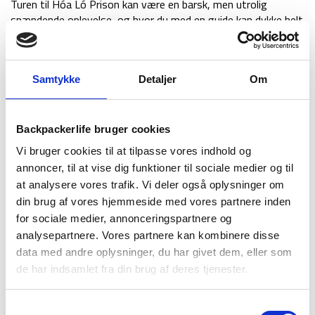
Turen til Hóa Ló Prison kan være en barsk, men utrolig
spændende oplevelse, og hvor du med en guide kan dykke helt
ned i gamle historier og få mest muligt ud af besøget.
Vandretur i Sapa
Samtykke
Detaljer
Om
Hvis du er i det nordlige Vietnam og ønsker at begå dig på en
vandretur, så kan en tur til Sapa være lige noget for dig. I
Sapa har du mulighed for at vandre ud og besøge
Backpackerlife bruger cookies
minoritetslandsbyer, overnatte i bjerge, samtidig med, at du
langs rejsen oplever smukke landskaber og møder gæstfrie
Vi bruger cookies til at tilpasse vores indhold og
lokale.
annoncer, til at vise dig funktioner til sociale medier og til
at analysere vores trafik. Vi deler også oplysninger om
Temple of literature (V
ăn Miêu)
din brug af vores hjemmeside med vores partnere inden
Ønsker du at besøge smukke templer, så har du også
for sociale medier, annonceringspartnere og
mulighed for at besøge Litteraturens Tempel, hvor du på
analysepartnere. Vores partnere kan kombinere disse
sightseeing kan opleve Vietnamesisk arkitektur som blev
data med andre oplysninger, du har givet dem, eller som
bygget af kinesiske Confucius elever, og mere end 1000 år
de har indsamlet fra din brug af deres tjenester.
gammelt.
Hoi An
Samtykkevalg