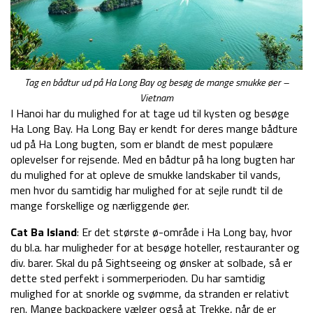
Tag en bådtur ud på Ha Long Bay og besøg de mange smukke øer –
Vietnam
I Hanoi har du mulighed for at tage ud til kysten og besøge
Ha Long Bay. Ha Long Bay er kendt for deres mange bådture
ud på Ha Long bugten, som er blandt de mest populære
oplevelser for rejsende. Med en bådtur på ha long bugten har
du mulighed for at opleve de smukke landskaber til vands,
men hvor du samtidig har mulighed for at sejle rundt til de
mange forskellige og nærliggende øer.
Cat Ba Island
: Er det største ø-område i Ha Long bay, hvor
du bl.a. har muligheder for at besøge hoteller, restauranter og
div. barer. Skal du på Sightseeing og ønsker at solbade, så er
dette sted perfekt i sommerperioden. Du har samtidig
mulighed for at snorkle og svømme, da stranden er relativt
ren. Mange backpackere vælger også at Trekke, når de er