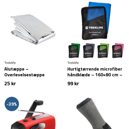
Treklife
Treklife
Alutæppe –
Hurtigtørrende microfiber
Overlevelsestæppe
håndklæde – 160×80 cm –
Treklife
25
kr
99
kr
-39%