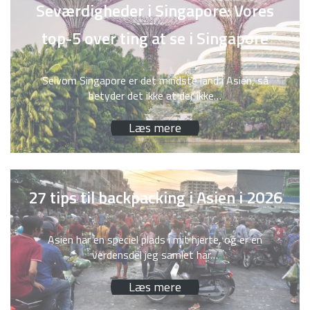
Seværdigheder i Singapore: Vores
top-5 over ting at se i Singapore
Selvom Singapore er det mindste land i Asien, så
betyder det ikke at der ikke…
Læs mere
27 tips til backpacking i Asien i 2026
Asien har en speciel plads i mit hjerte, og er en
verdensdel jeg samlet har…
Læs mere