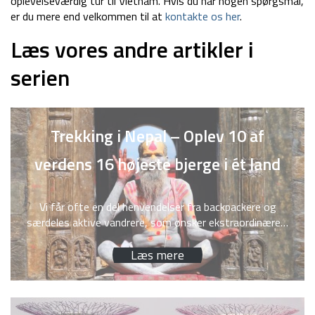
oplevelseværdig tur til Vietnam. Hvis du har nogen spørgsmål,
er du mere end velkommen til at
kontakte os her
.
Læs vores andre artikler i
serien
Trekking i Nepal – Oplev 10 af
verdens 16 højeste bjerge i ét land
Vi får ofte en del henvendelser fra backpackere og
særdeles aktive vandrere, som ønsker ekstraordinære…
Læs mere