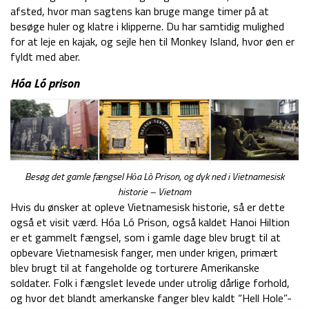
afsted, hvor man sagtens kan bruge mange timer på at
besøge huler og klatre i klipperne. Du har samtidig mulighed
for at leje en kajak, og sejle hen til Monkey Island, hvor øen er
fyldt med aber.
Hóa Ló prison
Besøg det gamle fængsel Hỏa Lò Prison, og dyk ned i Vietnamesisk
historie – Vietnam
Hvis du ønsker at opleve Vietnamesisk historie, så er dette
også et visit værd. Hóa Ló Prison, også kaldet Hanoi Hiltion
er et gammelt fængsel, som i gamle dage blev brugt til at
opbevare Vietnamesisk fanger, men under krigen, primært
blev brugt til at fangeholde og torturere Amerikanske
soldater. Folk i fængslet levede under utrolig dårlige forhold,
og hvor det blandt amerkanske fanger blev kaldt “Hell Hole”-