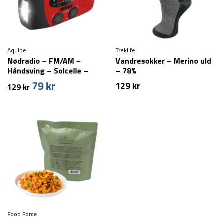
Aquipe
Treklife
Nødradio – FM/AM –
Vandresokker – Merino uld
Håndsving – Solcelle –
– 78%
2000 mAh powerbank
79
kr
Den
Den
129
kr
129
kr
oprindelige
aktuelle
pris
pris
var:
er:
129 kr.
79 kr.
Food Force