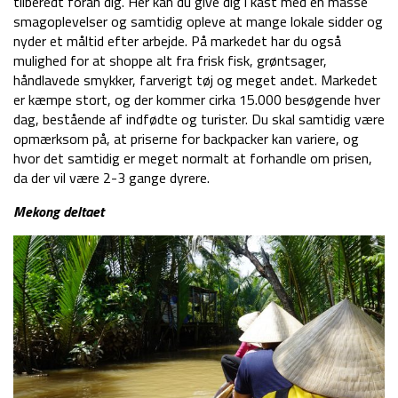
tilberedt foran dig. Her kan du give dig i kast med en masse
smagoplevelser og samtidig opleve at mange lokale sidder og
nyder et måltid efter arbejde. På markedet har du også
mulighed for at shoppe alt fra frisk fisk, grøntsager,
håndlavede smykker, farverigt tøj og meget andet. Markedet
er kæmpe stort, og der kommer cirka 15.000 besøgende hver
dag, bestående af indfødte og turister. Du skal samtidig være
opmærksom på, at priserne for backpacker kan variere, og
hvor det samtidig er meget normalt at forhandle om prisen,
da der vil være 2-3 gange dyrere.
Mekong deltaet