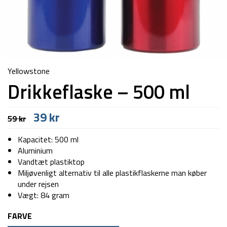
Yellowstone
Drikkeflaske – 500 ml
Den
Den
39
kr
59
kr
oprindelige
aktuelle
pris
pris
Kapacitet: 500 ml
var:
er:
Aluminium
59 kr.
39 kr.
Vandtæt plastiktop
Miljøvenligt alternativ til alle plastikflaskerne man køber
under rejsen
Vægt: 84 gram
FARVE