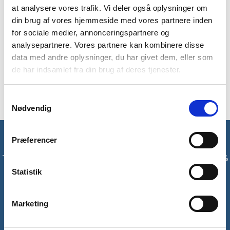
hele din rejse! Flasken kan rumme 500 ml og passer ned i de
at analysere vores trafik. Vi deler også oplysninger om
fleste flaskeholdere. Plastiktoppen sørger for at flasken
din brug af vores hjemmeside med vores partnere inden
holder helt tæt, så du kan roligt pakke den ned i baggagen
for sociale medier, annonceringspartnere og
under rejsen.
analysepartnere. Vores partnere kan kombinere disse
data med andre oplysninger, du har givet dem, eller som
En drikkeflaske i aluminium er et miljøvenligt alternativ til, at
de har indsamlet fra din brug af deres tjenester.
købe plastikflasker under turen – så det er godt for din
pengepung og for miljøet!
Samtykkevalg
Nødvendig
Få unikke tilbud og rabatter
Præferencer
Tilmeld dig vores nyhedsbrev og modtag med det samme en 10%
rabatkode til din første ordre*
Statistik
Tilmeld
Marketing
*Gælder ikke allerede nedsatte varer