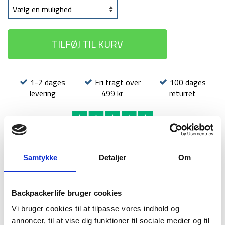
TILFØJ TIL KURV
1-2 dages
Fri fragt over
100 dages
levering
499 kr
returret
Samtykke
Detaljer
Om
BESKRIVELSE
YDERLIGERE INFORMATION
BRAND
FAQ
Backpackerlife bruger cookies
Med Yellowstones drikkeflaske i aluminium har du en
Vi bruger cookies til at tilpasse vores indhold og
funktionel og holdbar drikkeflaske, der med garanti overlever
annoncer, til at vise dig funktioner til sociale medier og til