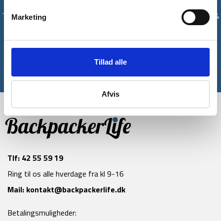
Tilmeld dig vores nyhedsbrev og modtag med det samme en 10%
Marketing
rabatkode til din første ordre*
Tilmeld
Tillad alle
*Gælder ikke allerede nedsatte varer
Afvis
Tlf:
42 55 59 19
Ring til os alle hverdage fra kl 9-16
Mail:
kontakt@backpackerlife.dk
Betalingsmuligheder: