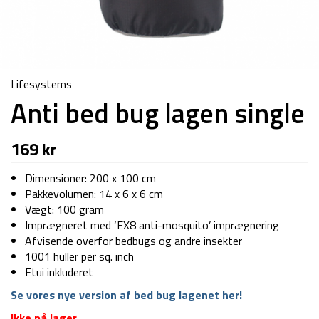
Lifesystems
Anti bed bug lagen single
169
kr
Dimensioner: 200 x 100 cm
Pakkevolumen: 14 x 6 x 6 cm
Vægt: 100 gram
Imprægneret med ‘EX8 anti-mosquito’ imprægnering
Afvisende overfor bedbugs og andre insekter
1001 huller per sq. inch
Etui inkluderet
Se vores nye version af bed bug lagenet her!
Ikke på lager