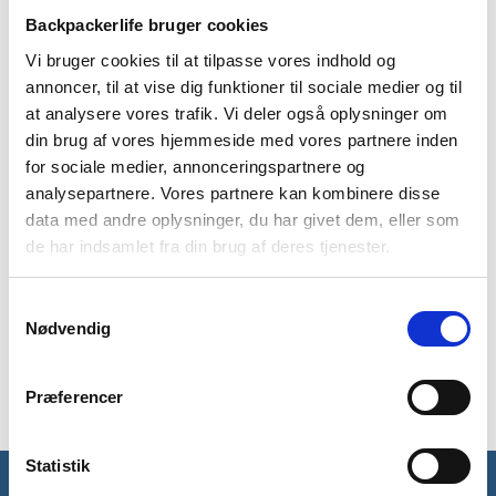
Lifesystems Anti-bedbug lagen er imprægneret med ‘EX8
Backpackerlife bruger cookies
anti-mosquito’ imprægnering for at holde bedbugs og andre
Vi bruger cookies til at tilpasse vores indhold og
insekter på afstand. Det er derfor særdeles velegnet til brug
annoncer, til at vise dig funktioner til sociale medier og til
på diverse hostels samt i det fri.
at analysere vores trafik. Vi deler også oplysninger om
Lagenet måler 200 x 100 centimer og er dermed designet til
din brug af vores hjemmeside med vores partnere inden
at passe de fleste enmandssenge. Materialet er konstrueret
for sociale medier, annonceringspartnere og
med 1001 huller per square inch.
analysepartnere. Vores partnere kan kombinere disse
data med andre oplysninger, du har givet dem, eller som
Anti bed bug lagenet er et såkaldt “undersheet”, eller på dansk
underlagen, som er beregnet til at blive placeret direkte på
de har indsamlet fra din brug af deres tjenester.
madrassen. Det er et imprægneret netbetræk, som med sine
små huller holder insekter, kryb og bedbugs ude af din seng og
Samtykkevalg
væk fra dig. Dette er specielt relevant i varme og tropiske
Nødvendig
regioner som Asien, Afrika og Sydamerika hvor varme
madrasser er ideelle tilholdssteder for insekter og småkryb.
Præferencer
Statistik
Få unikke tilbud og rabatter