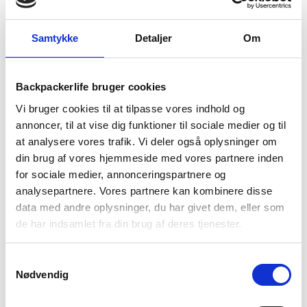
Samtykke
Detaljer
Om
1-2 dages
Fri fragt over
100 dages
Backpackerlife bruger cookies
levering
499 kr
returret
Vi bruger cookies til at tilpasse vores indhold og
annoncer, til at vise dig funktioner til sociale medier og til
at analysere vores trafik. Vi deler også oplysninger om
din brug af vores hjemmeside med vores partnere inden
for sociale medier, annonceringspartnere og
analysepartnere. Vores partnere kan kombinere disse
BESKRIVELSE
BRAND
FAQ
data med andre oplysninger, du har givet dem, eller som
de har indsamlet fra din brug af deres tjenester.
Bæltetasken Beta Light Pack Satellite fra Black Diamond er
udviklet til at passe til
Beta Light rygsækken
eller til at blive
brugt som selvstændig bæltetaske.
Samtykkevalg
Nødvendig
Bæltetasken er designet til at give god opbevaringsplads og
hurtigt adgang til de vigtigste ting på turen. Derudover sikre