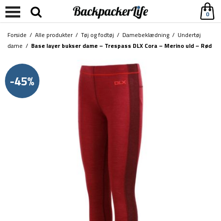
0
Forside
/
Alle produkter
/
Tøj og fodtøj
/
Damebeklædning
/
Undertøj
dame
/
Base layer bukser dame – Trespass DLX Cora – Merino uld – Rød
-45%