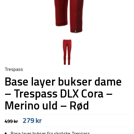
Trespass
Base layer bukser dame
– Trespass DLX Cora –
Merino uld – Rød
Den
Den
279
kr
499
kr
oprindelige
aktuelle
pris
pris
Base layer bukser fra skotske Trespass