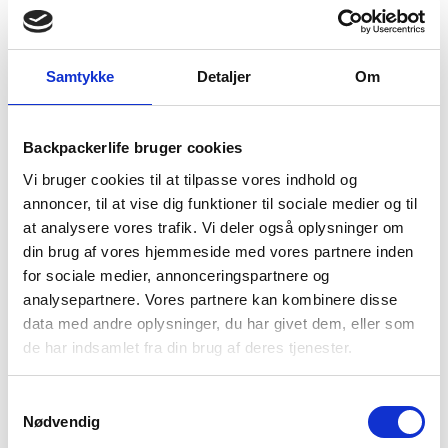
Samtykke
Detaljer
Om
BESKRIVELSE
YDERLIGERE INFORMATION
BRAND
FAQ
Backpackerlife bruger cookies
Vi bruger cookies til at tilpasse vores indhold og
Trespass DLX Cora fra skotske Trespass er lavet i stof
bestående af 50% merinould og 50% polyester. Dette sikrer
annoncer, til at vise dig funktioner til sociale medier og til
et komfortabelt og blødt materiale, som også er udstyret
at analysere vores trafik. Vi deler også oplysninger om
med antibakterielle egenskaber.
din brug af vores hjemmeside med vores partnere inden
for sociale medier, annonceringspartnere og
Merinould er fugttransporterende, som trækker fugt væk fra
analysepartnere. Vores partnere kan kombinere disse
kroppen. Det er også et stof som nedsætter lugt og som er
data med andre oplysninger, du har givet dem, eller som
åndbart, hvilket gør at luften kan cirkulere frit og hjælper dig
de har indsamlet fra din brug af deres tjenester.
med at holde dig frisk under rejse, outdoor- og vandreture.
Base layer bukserne kan også bruges som ekstra varmelag i
soveposen eller på hostel’et.
Samtykkevalg
Nødvendig
Bukserne er udstyret med en justerbar snor i taljen, hvilket