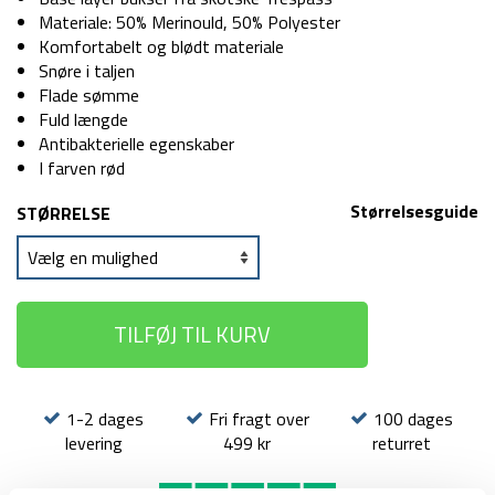
var:
er:
Materiale: 50% Merinould, 50% Polyester
499 kr.
279 kr.
Komfortabelt og blødt materiale
Snøre i taljen
Flade sømme
Fuld længde
Antibakterielle egenskaber
I farven rød
Størrelsesguide
STØRRELSE
TILFØJ TIL KURV
1-2 dages
Fri fragt over
100 dages
levering
499 kr
returret