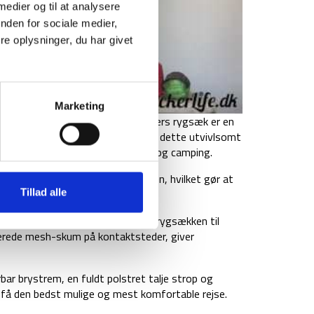
 medier og til at analysere
nden for sociale medier,
e oplysninger, du har givet
Marketing
enne Highlander Ben Nevis 65 liters rygsæk er en
ns mange justerbare funktioner, er dette utvivlsomt
 til backpacking, hiking, vandring og camping.
t direkte fra fronten af rygsækken, hvilket gør at
 rejsegear i denne vandrerygsæk.
Tillad alle
t for dig at justere og indstille rygsækken til
cerede mesh-skum på kontaktsteder, giver
ar brystrem, en fuldt polstret talje strop og
n få den bedst mulige og mest komfortable rejse.