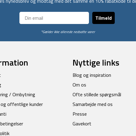
ores nyhedsbrev og modtag med det samme en 10% rabatkode til din
Tilmeld
*Gælder ikke allerede nedsatte varer
rmation
Nyttige links
t
Blog og inspiration
g
Om os
ring / Ombytning
Ofte stillede spørgsmål
 og offentlige kunder
Samarbejde med os
anti
Presse
betingelser
Gavekort
litik