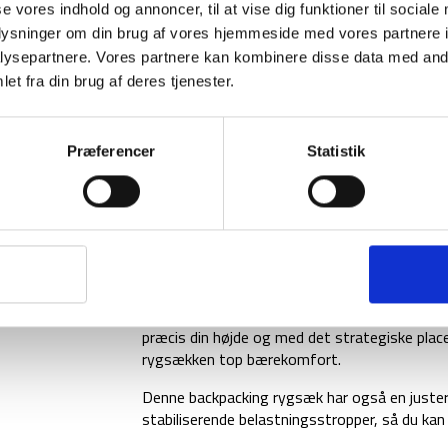
se vores indhold og annoncer, til at vise dig funktioner til sociale
oplysninger om din brug af vores hjemmeside med vores partnere i
ysepartnere. Vores partnere kan kombinere disse data med andr
et fra din brug af deres tjenester.
Præferencer
Statistik
Backpacking rygsæk fra skotske Highlander. D
genfødsel af en Highlander klassiker. Med de
Highlanders top backpacker rygsæk, ideel både
Det er muligt at tilgå indholdet i hovedrumme
man altid hurtigt og nemt kan få fat i alt dit
T3 Tri Active Adjust ryg-systemet gør det nem
præcis din højde og med det strategiske pla
rygsækken top bærekomfort.
Denne backpacking rygsæk har også en justerb
stabiliserende belastningsstropper, så du ka