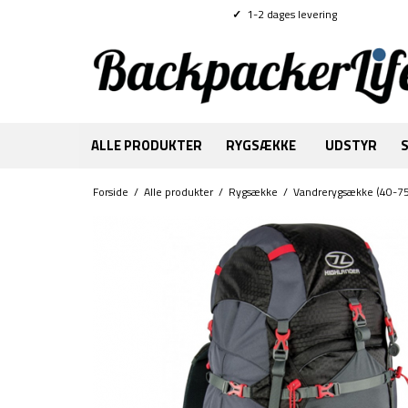
✓
1-2 dages levering
ALLE PRODUKTER
RYGSÆKKE
UDSTYR
Forside
/
Alle produkter
/
Rygsække
/
Vandrerygsække (40-75