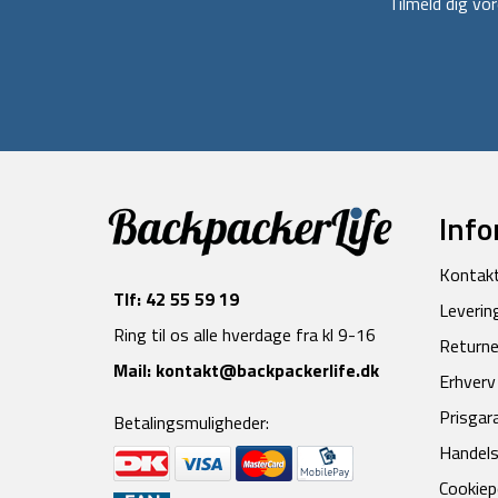
Tilmeld dig v
Info
Kontak
Tlf:
42 55 59 19
Leverin
Ring til os alle hverdage fra kl 9-16
Returne
Mail:
kontakt@backpackerlife.dk
Erhverv
Prisgar
Betalingsmuligheder:
Handels
Cookiepo