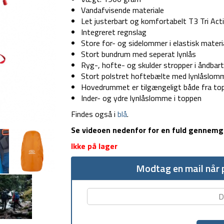
Vandafvisende materiale
Let justerbart og komfortabelt T3 Tri Ac
Integreret regnslag
Store for- og sidelommer i elastisk materi
Stort bundrum med seperat lynlås
Ryg-, hofte- og skulder stropper i åndba
Stort polstret hoftebælte med lynlåslom
Hovedrummet er tilgængeligt både fra to
Inder- og ydre lynlåslomme i toppen
Findes også i
blå
.
Se videoen nedenfor for en fuld gennem
Ikke på lager
Modtag en mail når p