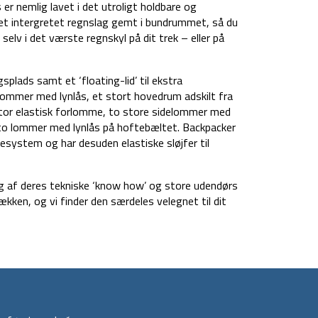
 er nemlig lavet i det utroligt holdbare og
 et intergretet regnslag gemt i bundrummet, så du
elv i det værste regnskyl på dit trek – eller på
plads samt et ‘floating-lid’ til ekstra
 lommer med lynlås, et stort hovedrum adskilt fra
stor elastisk forlomme, to store sidelommer med
g to lommer med lynlås på hoftebæltet. Backpacker
esystem og har desuden elastiske sløjfer til
sig af deres tekniske ‘know how’ og store udendørs
kken, og vi finder den særdeles velegnet til dit