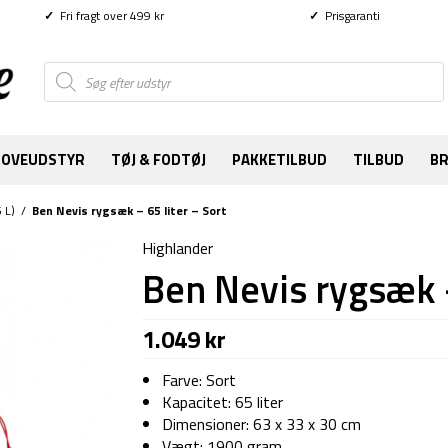
✓
Fri fragt over 499 kr
✓
Prisgaranti
Products
search
SOVEUDSTYR
TØJ & FODTØJ
PAKKETILBUD
TILBUD
B
 L)
/
Ben Nevis rygsæk – 65 liter – Sort
Highlander
Ben Nevis rygsæk –
1.049
kr
Farve: Sort
Kapacitet: 65 liter
Dimensioner: 63 x 33 x 30 cm
Vægt: 1900 gram