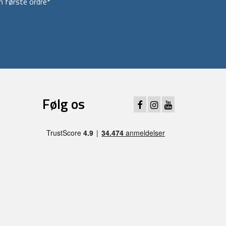
 første ordre*
Følg os