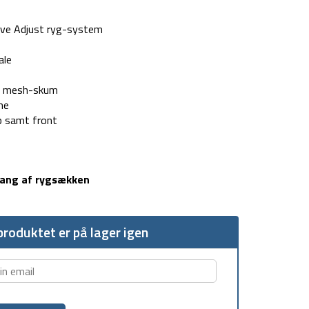
tive Adjust ryg-system
ale
rt mesh-skum
me
p samt front
gang af rygsækken
roduktet er på lager igen