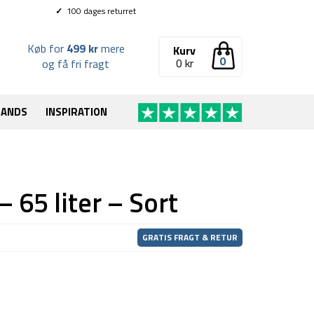
✓
100 dages returret
Køb for
499 kr
mere
Kurv
0
0
kr
og få fri fragt
RANDS
INSPIRATION
 65 liter – Sort
GRATIS FRAGT & RETUR