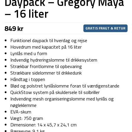
Daypack – Gregory Maya
– 16 liter
849
kr
GRATIS FRAGT & RETUR
Funktionel daypack til hverdag og rejse
Hovedrum med kapacitet på 16 liter
Lynlås med u form
Indvendig hydreringslomme til drikkesystem
Strækbar frontlomme til opbevaring
Strækbare sidelommer til drikkedunk
Håndtag i toppen
Blød og polstret lynlåslomme foran til værdigenstande
QuickStow system på skuldersele til solbriller
Indvending mesh organiseringslomme med lynlås og
nøgleklemme
EVA-skum
Vægt: 750 gram
Dimensioner: 14 x 45,7 x 24,1 cm
Bæreevne: 9,1 kg