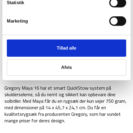
Statistik
Hovedrummet har en kapacitet på 16 liter, og rygsækken er
udstyret med hydreringslomme hvor det er muligt at
opbevare sit drikkesystem. Udenpå har Maya en strækbar
Marketing
frontlomme til opbevaring af eksempelvis en trøje eller jakke.
Derudover er der to sidelommer i strækbar materiale, hvor det
er muligt at have sin drikkedunk.
Tillad alle
Gregory Maya 16 er udstyret med håndtag i toppen, som gør
at du nemt kan bære og flytte rundt på rygsækken.
Rygsækken er også udstyret med en blød og polstret
Afvis
lynlåslomme foran til værdigenstande, samt en indvendig
mesh organiseringslomme med lynlås og nøgleklemme.
Gregory Maya 16 har et smart QuickStow system på
skulderselerne, så du nemt og sikkert kan opbevare dine
solbriller. Med Maya får du en rygsæk der kun vejer 750 gram,
med dimensioner på 14 x 45,7 x 24,1 cm. Du får en
kvalitetsrygsæk fra producenten Gregory, som har vundet
mange priser for deres design.