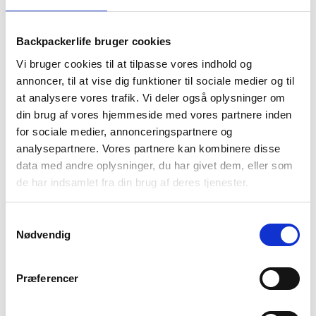
BESKRIVELSE
YDERLIGERE INFORMATION
Backpackerlife bruger cookies
BRAND
FAQ
Vi bruger cookies til at tilpasse vores indhold og
annoncer, til at vise dig funktioner til sociale medier og til
at analysere vores trafik. Vi deler også oplysninger om
din brug af vores hjemmeside med vores partnere inden
for sociale medier, annonceringspartnere og
analysepartnere. Vores partnere kan kombinere disse
data med andre oplysninger, du har givet dem, eller som
de har indsamlet fra din brug af deres tjenester.
Samtykkevalg
Nødvendig
Gregory Maya er en komfortabel og veldesignet rygsæk med
en kapacitet på 16 liter. Dette gør den til et oplagt valgt til en
Præferencer
lang række aktiviteter. Du kan både bruge den til hverdag, men
også til rejse hvor den sagtens kan bruges som håndbagage.