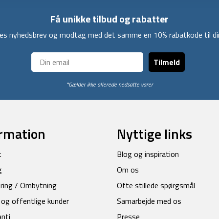
Få unikke tilbud og rabatter
ores nyhedsbrev og modtag med det samme en 10% rabatkode til din
Tilmeld
*Gælder ikke allerede nedsatte varer
rmation
Nyttige links
t
Blog og inspiration
g
Om os
ring / Ombytning
Ofte stillede spørgsmål
 og offentlige kunder
Samarbejde med os
anti
Presse