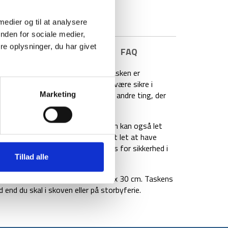
 medier og til at analysere
nden for sociale medier,
e oplysninger, du har givet
E INFORMATION
BRAND
FAQ
til både rejser og friluftslivet. Tasken er
ale, der gør at dine ejendele kan være sikre i
um og et seperat rum til sko eller andre ting, der
Marketing
e og polstrede stropper, men den kan også let
ning til hovedrummet, der gør det let at have
s gør det muligt at bruge hængelås for sikkerhed i
Tillad alle
ing og har dimensionerne 50 x 30 x 30 cm. Taskens
 end du skal i skoven eller på storbyferie.