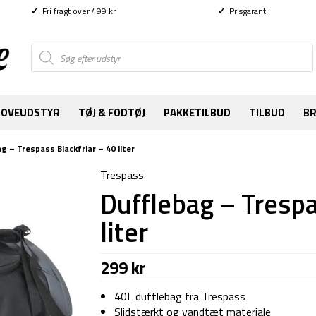
✓
Fri fragt over 499 kr
✓
Prisgaranti
Products
search
SOVEUDSTYR
TØJ & FODTØJ
PAKKETILBUD
TILBUD
B
g – Trespass Blackfriar – 40 liter
Trespass
Dufflebag – Trespa
liter
299
kr
40L dufflebag fra Trespass
Slidstærkt og vandtæt materiale