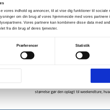
ies
se vores indhold og annoncer, til at vise dig funktioner til sociale
oplysninger om din brug af vores hjemmeside med vores partnere i
ysepartnere. Vores partnere kan kombinere disse data med andr
BESKRIVELSE
YDERLIGER
et fra din brug af deres tjenester.
Trespass Blackfriar Dufflebag 40L er velegnet 
fremstillet af et slidstærkt og vandtæt materi
alverdens udfordringer. Der er et stort hovedr
Præferencer
Statistik
skal adskilles fra resten af oppakningen.
Tasken kan bruges som rygsæk med behagelig
bæres som håndholdt taske. Der er en stor åb
overblik over hele oppakningen. Dobbelt lynlå
lufthavne eller andre udsatte steder.
Denne dufflebag er lavet i 1000 PVC pressen
størrelse gør den oplagt til weekendture, hvad