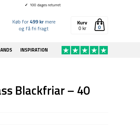
✓
100 dages returret
Køb for
499 kr
mere
Kurv
0
0
kr
og få fri fragt
RANDS
INSPIRATION
ss Blackfriar – 40