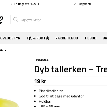
✓
Fri fragt over 499 kr
✓
Prisgaranti
Products
search
SOVEUDSTYR
TØJ & FODTØJ
PAKKETILBUD
TILBUD
B
 Gula
Trespass
Dyb tallerken – Tr
19
kr
Plastiktallerken
God til at tage med udenfor
Holdbar
180 x 35 mm