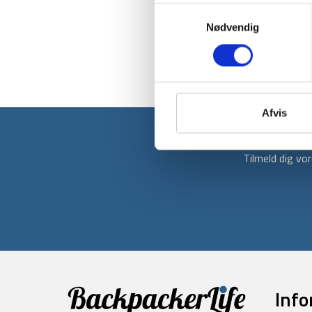
Samtykkevalg
Nødvendig
Afvis
Tilmeld dig v
Info