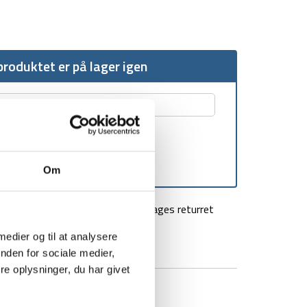
roduktet er på lager igen
Om
agt over 499 kr
100 dages returret
 medier og til at analysere
nden for sociale medier,
e oplysninger, du har givet
BRAND
FAQ