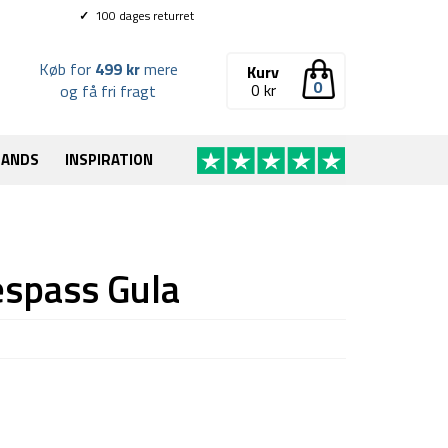
✓
100 dages returret
Køb for
499 kr
mere
Kurv
0
0
kr
og få fri fragt
RANDS
INSPIRATION
espass Gula