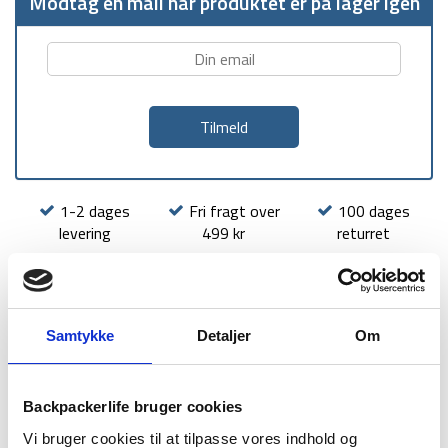
Modtag en mail når produktet er på lager igen
1-2 dages
Fri fragt over
100 dages
levering
499 kr
returret
Samtykke
Detaljer
Om
BESKRIVELSE
BRAND
FAQ
Backpackerlife bruger cookies
Ekstra teltstænger er et uundværligt tilbehør, når du vil være
Vi bruger cookies til at tilpasse vores indhold og
forberedt på alle situationer i naturen. Teltstænger er en af