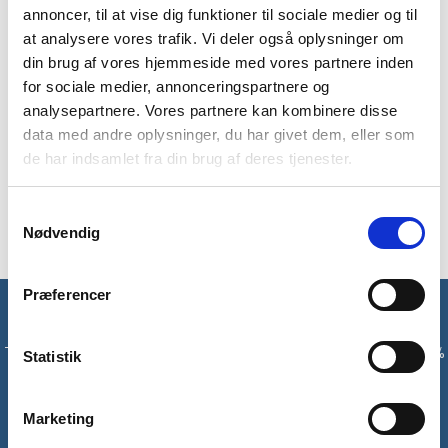
annoncer, til at vise dig funktioner til sociale medier og til
de vigtigste dele af dit telt, og skulle en stang knække eller
at analysere vores trafik. Vi deler også oplysninger om
bøje, kan det hurtigt sætte turen på pause. Med et sæt
ekstra teltstænger i rygsækken har du en pålidelig reserve, så
din brug af vores hjemmeside med vores partnere inden
du altid kan reparere dit telt og fortsætte din tur.
for sociale medier, annonceringspartnere og
analysepartnere. Vores partnere kan kombinere disse
Stængerne er ideelle både som reserve til længere turen og
data med andre oplysninger, du har givet dem, eller som
som backup på weekendture, hvor du vil have ro i sindet, hvis
de har indsamlet fra din brug af deres tjenester.
uheldet skulle være ude.
Passer til:
Treklife Juno Light – 3 personer
Samtykkevalg
Nødvendig
Præferencer
Få unikke tilbud og rabatter
Tilmeld dig vores nyhedsbrev og modtag med det samme en 10%
Statistik
rabatkode til din første ordre*
Marketing
Tilmeld