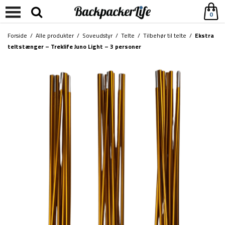
0
Forside
/
Alle produkter
/
Soveudstyr
/
Telte
/
Tilbehør til telte
/
Ekstra
teltstænger – Treklife Juno Light – 3 personer