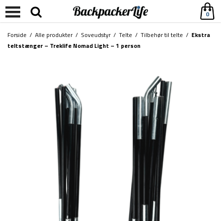
0
Forside
/
Alle produkter
/
Soveudstyr
/
Telte
/
Tilbehør til telte
/
Ekstra
teltstænger – Treklife Nomad Light – 1 person