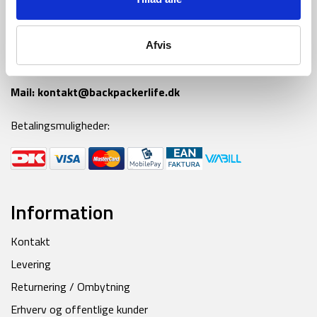
Tlf:
42 55 59 19
Afvis
Ring til os alle hverdage fra kl 9-16
Mail:
kontakt@backpackerlife.dk
Betalingsmuligheder:
Information
Kontakt
Levering
Returnering / Ombytning
Erhverv og offentlige kunder