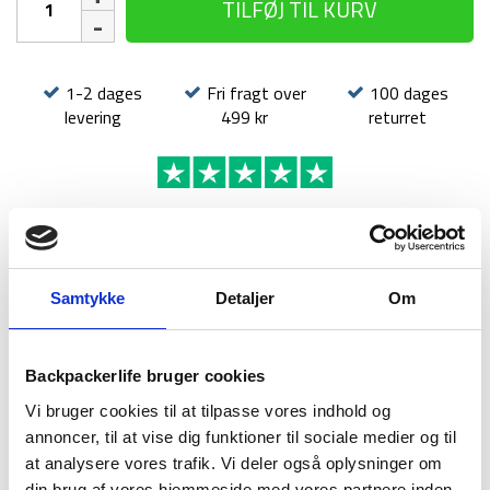
TILFØJ TIL KURV
teltstænger
-
Treklife
Nomad
1-2 dages
Fri fragt over
100 dages
Light
levering
499 kr
returret
–
1
person
antal
BESKRIVELSE
BRAND
FAQ
Samtykke
Detaljer
Om
Ekstra teltstænger er et uundværligt tilbehør, når du vil være
forberedt på alle situationer i naturen. Teltstænger er en af
de vigtigste dele af dit telt, og skulle en stang knække eller
Backpackerlife bruger cookies
bøje, kan det hurtigt sætte turen på pause. Med et sæt
Vi bruger cookies til at tilpasse vores indhold og
ekstra teltstænger i rygsækken har du en pålidelig reserve, så
annoncer, til at vise dig funktioner til sociale medier og til
du altid kan reparere dit telt og fortsætte din tur.
at analysere vores trafik. Vi deler også oplysninger om
Stængerne er ideelle både som reserve til længere turen og
din brug af vores hjemmeside med vores partnere inden