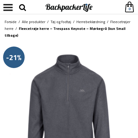
0
Forside
/
Alle produkter
/
Tøj og fodtøj
/
Herrebeklædning
/
Fleecetrøjer
herre
/
Fleecetrøje herre – Trespass Keynote – Mørkegrå (kun Small
tilbage)
-21%