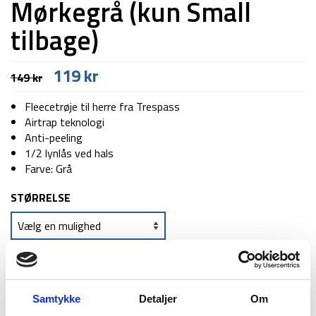
Mørkegrå (kun Small
tilbage)
Den
Den
119
kr
149
kr
oprindelige
aktuelle
pris
pris
Fleecetrøje til herre fra Trespass
var:
er:
Airtrap teknologi
149 kr.
119 kr.
Anti-peeling
1/2 lynlås ved hals
Farve: Grå
STØRRELSE
TILFØJ TIL KURV
Samtykke
Detaljer
Om