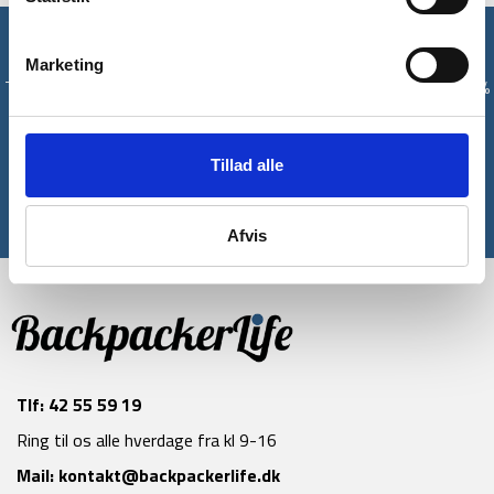
Få unikke tilbud og rabatter
Marketing
Tilmeld dig vores nyhedsbrev og modtag med det samme en 10%
rabatkode til din første ordre*
Tillad alle
Tilmeld
*Gælder ikke allerede nedsatte varer
Afvis
Tlf:
42 55 59 19
Ring til os alle hverdage fra kl 9-16
Mail:
kontakt@backpackerlife.dk