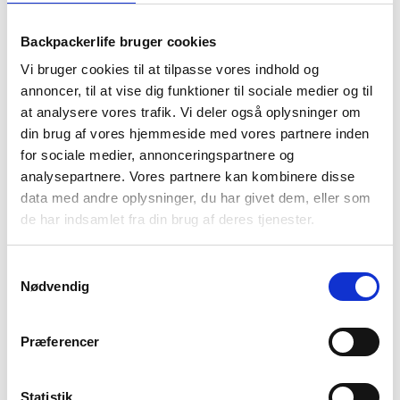
1-2 dages
Fri fragt over
100 dages
levering
499 kr
returret
Backpackerlife bruger cookies
Vi bruger cookies til at tilpasse vores indhold og
annoncer, til at vise dig funktioner til sociale medier og til
at analysere vores trafik. Vi deler også oplysninger om
din brug af vores hjemmeside med vores partnere inden
for sociale medier, annonceringspartnere og
BESKRIVELSE
YDERLIGERE INFORMATION
analysepartnere. Vores partnere kan kombinere disse
data med andre oplysninger, du har givet dem, eller som
BRAND
FAQ
de har indsamlet fra din brug af deres tjenester.
Hold dig varm og behagelig udenfor i denne lækre Keynote
fleecetrøje fra Trespass. Denne fleecetrøje er designet med
Samtykkevalg
airtrap teknologien, så den låser varmen inde, så du ikke bliver
Nødvendig
kold. Derudover er den super let, så du får en optimal
komfort. Du kan have den fx have den på, når du skal ud at
rejse, på vandreture eller blot i hverdagen.
Præferencer
Statistik