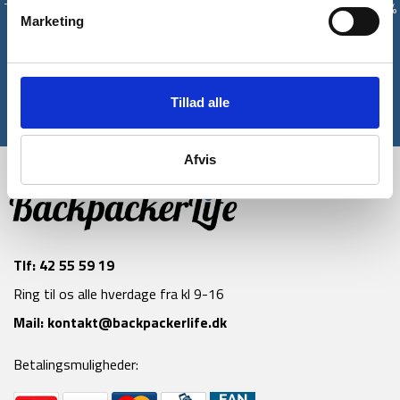
Tilmeld dig vores nyhedsbrev og modtag med det samme en 10%
Marketing
rabatkode til din første ordre*
Tilmeld
Tillad alle
*Gælder ikke allerede nedsatte varer
Afvis
Tlf:
42 55 59 19
Ring til os alle hverdage fra kl 9-16
Mail:
kontakt@backpackerlife.dk
Betalingsmuligheder: