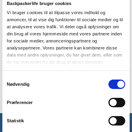
BESKRIVELSE
YDERLIGERE INFORMATION
Backpackerlife bruger cookies
Vi bruger cookies til at tilpasse vores indhold og
BRAND
FAQ
annoncer, til at vise dig funktioner til sociale medier og til
at analysere vores trafik. Vi deler også oplysninger om
Starshine fleecetrøjen fra Trespass er et god bud på en
din brug af vores hjemmeside med vores partnere inden
alsidig fleecejakke til dame. Den kan eksempelvis bruges som
en let jakke på kølige aftenener, eller som et ekstra varmt lag
for sociale medier, annonceringspartnere og
under din jakke på outdoor tur eller rejse. Fleecetrøjen er også
analysepartnere. Vores partnere kan kombinere disse
oplagt som en let jakke til hverdagsbrug.
data med andre oplysninger, du har givet dem, eller som
de har indsamlet fra din brug af deres tjenester.
Fleece har en fantastisk evne til at varmeisolere. Den sørger
for at opretholde din kropstemperatur, så du ikke bliver kold.
Starshine kommer med hætte, som kan trækkes op og slutte
Samtykkevalg
Nødvendig
tæt om dit ansigt, hvilket også bidrager til
varmefastholdelse.
Præferencer
Statistik
Få unikke tilbud og rabatter