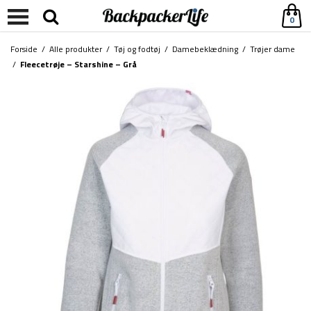
0
Forside
/
Alle produkter
/
Tøj og fodtøj
/
Damebeklædning
/
Trøjer dame
/
Fleecetrøje – Starshine – Grå