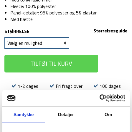
Fleece: 100% polyester
Panel-detaljer: 95% polyester og 5% elastan
Med hætte
Størrelsesguide
STØRRELSE
TILFØJ TIL KURV
1-2 dages
Fri fragt over
100 dages
levering
499 kr
returret
Samtykke
Detaljer
Om