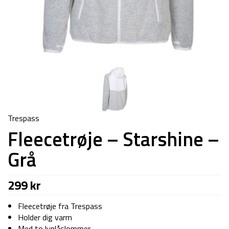
Trespass
Fleecetrøje – Starshine –
Grå
299
kr
Fleecetrøje fra Trespass
Holder dig varm
Med to lynlåslommer