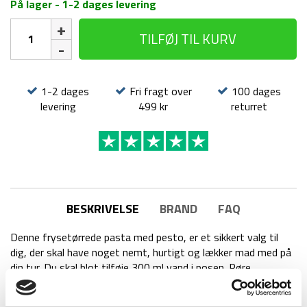
På lager - 1-2 dages levering
Frysetørret
TILFØJ TIL KURV
mad
-
Pasta
med
1-2 dages
Fri fragt over
100 dages
pesto
levering
499 kr
returret
antal
BESKRIVELSE
BRAND
FAQ
Denne frysetørrede pasta med pesto, er et sikkert valg til
dig, der skal have noget nemt, hurtigt og lækker mad med på
din tur. Du skal blot tilføje 300 ml vand i posen. Røre
forsigtigt rundt (kom helt ud i hjørnerne af posen), lad det
trække i 15 minutter. Rør endnu en gang og så er der