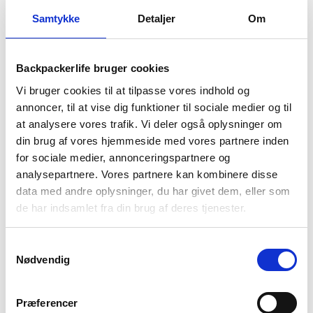
serveret. Retten består af 1 portion på 150 gram og kan
Samtykke
Detaljer
Om
uåbnet holde sig i op til 5 år.
Denne frysetørret ret indeholder:
Pesto Pasta 150 g.
Ingredienser: pasta 66 % (
HVEDE
), krydderiblanding [fedtpulver
Backpackerlife bruger cookies
(solsikke),
MÆLKEPULVER
(laktosefri)
, maltodextrin,
Vi bruger cookies til at tilpasse vores indhold og
kartoffelstivelse, grøntsager, krydderier og urter (inkl. tomat,
hvidløg (
SULFITTER
), basilikum, løg), aromaer (inkl.
annoncer, til at vise dig funktioner til sociale medier og til
gæreekstrakt), salt
].
at analysere vores trafik. Vi deler også oplysninger om
din brug af vores hjemmeside med vores partnere inden
Allergener: hvede (gluten), mælk (laktose), sulfitter.
for sociale medier, annonceringspartnere og
analysepartnere. Vores partnere kan kombinere disse
Næringsværdi pr. 100g: energi 1630 kJ/386 kcal, fedt 6,5g,
heraf mættet fedt 0,6g, kulhydrater 68g, heraf sukkerarter
data med andre oplysninger, du har givet dem, eller som
6,6g, fibre 2,7g, protein 13g, salt 2,3g.
de har indsamlet fra din brug af deres tjenester.
Bedst før: Trykt på emballagen. Nettovægt: 150
Samtykkevalg
g. Opbevares køligt og tørt.
Nødvendig
Brugsanvisning: Åbn posen og spred kanterne fra bunden af
posen. Hæld 300 ml kogende vand i posen. Rør forsigtigt og
Præferencer
lad det trække i 15 minutter. Rør endnu en gang inden