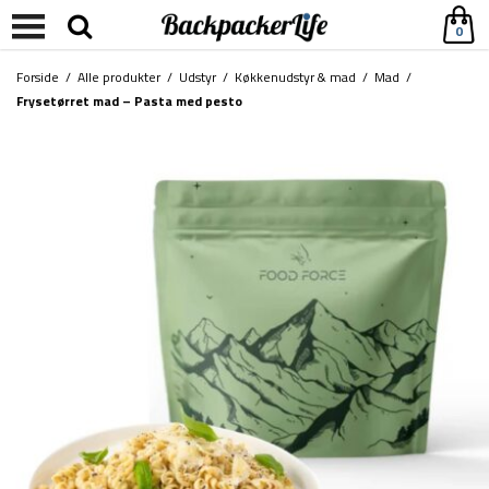
0
Forside
/
Alle produkter
/
Udstyr
/
Køkkenudstyr & mad
/
Mad
/
Frysetørret mad – Pasta med pesto