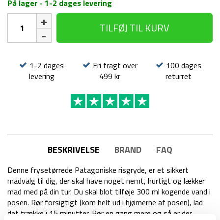
På lager - 1-2 dages levering
Frysetørret
TILFØJ TIL KURV
mad
-
Patagonia
risgryde
1-2 dages
Fri fragt over
100 dages
antal
levering
499 kr
returret
BESKRIVELSE
BRAND
FAQ
Denne frysetørrede Patagoniske risgryde, er et sikkert
madvalg til dig, der skal have noget nemt, hurtigt og lækker
mad med på din tur. Du skal blot tilføje 300 ml kogende vand i
posen. Rør forsigtigt (kom helt ud i hjørnerne af posen), lad
det trække i 15 minutter. Rør en gang mere og så er der