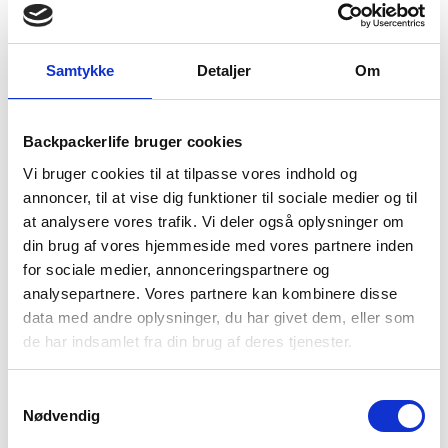
serveret. Tilsæt vand, hvis nødvendigt. Med frysetørret mad
er du sikret at få god energi på din tur eller i hverdagen.
Retten består af 1 portion på 150 gram og kan uåbnet holde
Samtykke
Detaljer
Om
sig i op til 5 år.
Denne frysetørret ret indeholder:
Patagonia rice pot 150
g.
Ingredienser: ris 50 %, krydderiblanding [grøntsager (tomat,
Backpackerlife bruger cookies
gulerod, hvidløg (naturlige
SULFITTER
), porre), vegetabilsk
Vi bruger cookies til at tilpasse vores indhold og
fedtstof (fra palme) (
MÆLK
), salt, krydderier og urter,
ærteprotein,
FLØDEPULVER
, aromastoffer, hydrolyseret
annoncer, til at vise dig funktioner til sociale medier og til
vegetabilsk protein, gær-ekstrakt,
SOJASAUCEPULVER
],
at analysere vores trafik. Vi deler også oplysninger om
frysetørret oksekød 5 % (oksekød 99,75 %, antioxidant:
din brug af vores hjemmeside med vores partnere inden
rosmarin).
for sociale medier, annonceringspartnere og
analysepartnere. Vores partnere kan kombinere disse
Allergener: sulfitter, mælk (laktose), soja.
data med andre oplysninger, du har givet dem, eller som
Bedst før: Trykt på emballagen. Nettovægt: 150g. Opbevar
de har indsamlet fra din brug af deres tjenester.
køligt og tørt.
Samtykkevalg
Næringsværdi pr. 100g: energi 1747 kJ/418 kcal, fedt 13g,
Nødvendig
heraf mættet fedt 6,3g, kulhydrater 63g, heraf sukkerarter
8,6g, fibre 3,9g, protein 11g, salt 3,5g.