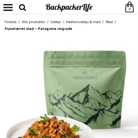
0
Forside
/
Alle produkter
/
Udstyr
/
Køkkenudstyr & mad
/
Mad
/
Frysetørret mad – Patagonia risgryde