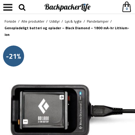
0
Forside
/
Alle produkter
/
Udstyr
/
Lys & lygte
/
Pandelamper
/
Genopladeligt batteri og oplader – Black Diamond – 1800 mA-hr Lithium-
ion
-21%