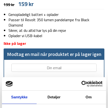
Den
Den
159
kr
199
kr
oprindelige
aktuelle
pris
pris
Genopladeligt batteri + oplader
var:
er:
Passer til Revolt 350 lumen pandelampe fra Black
199 kr.
159 kr.
Diamond
Sikrer, at du altid har lys på din rejse
Oplader vi USB-kabel
Ikke på lager
Modtag en mail når produktet er på lager igen
Samtykke
Detaljer
Om
1-2 dages
Fri fragt over
100 dages