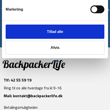
Få unikke tilbud og rabatter
Tilmeld dig vores nyhedsbrev og modtag med det samme en 10%
Marketing
rabatkode til din første ordre*
Tilmeld
Tillad alle
*Gælder ikke allerede nedsatte varer
Afvis
Tlf:
42 55 59 19
Ring til os alle hverdage fra kl 9-16
Mail:
kontakt@backpackerlife.dk
Betalingsmuligheder: