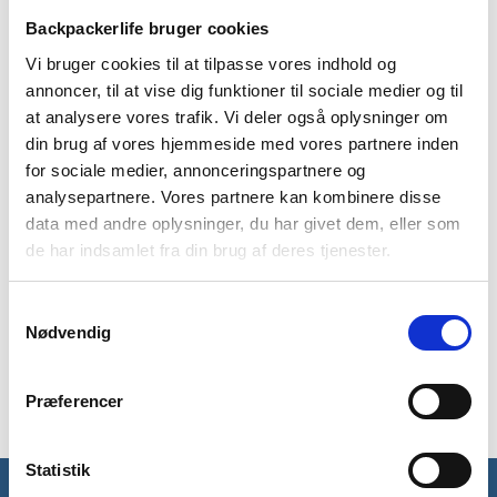
levering
499 kr
returret
Backpackerlife bruger cookies
Vi bruger cookies til at tilpasse vores indhold og
annoncer, til at vise dig funktioner til sociale medier og til
at analysere vores trafik. Vi deler også oplysninger om
din brug af vores hjemmeside med vores partnere inden
BESKRIVELSE
BRAND
FAQ
for sociale medier, annonceringspartnere og
analysepartnere. Vores partnere kan kombinere disse
Genopladeligt batteri og oplader fra Black Diamond, som
data med andre oplysninger, du har givet dem, eller som
passer til Revolt 350 lumen pandelampen fra Black Diamond.
de har indsamlet fra din brug af deres tjenester.
Med et genopladeligt batteri og en oplader i din rygsæk, kan
du let lade din pandelampe op på farten. Du sikrer dermed, at
Samtykkevalg
du altid har lys på din rejse.
Nødvendig
Pandelampen oplades let via USB-kabel.
Præferencer
Statistik