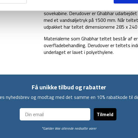
Teltet kommer med et fortelt hvor du kan park
sovekabine. Derudover er Ghabhar udarbejdet
med et vandsøljetryk på 1500 mm. Når teltet
udpakket har teltet dimensionerne 285 x 240
Materialerne som Ghabhar teltet består af e
overfladebehandling. Derudover er teltets in
underlaget er lavet i polyethylene.
Få unikke tilbud og rabatter
ores nyhedsbrev og modtag med det samme en 10% rabatkode til din
Tilmeld
*Gælder ikke allerede nedsatte varer