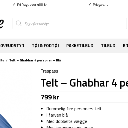
✓
Fri fragt over 499 kr
✓
Prisgaranti
Products
search
SOVEUDSTYR
TØJ & FODTØJ
PAKKETILBUD
TILBUD
B
lte
/
Telt – Ghabhar 4 personer – Blå
Trespass
Telt – Ghabhar 4 p
799
kr
Rummelig fire personers telt
I farven blå
Med dobbelte vægge
Med kompressions pose