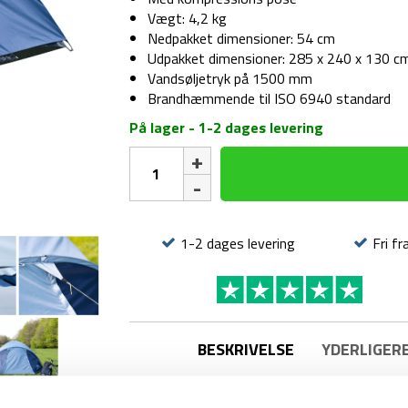
Vægt: 4,2 kg
Nedpakket dimensioner: 54 cm
Udpakket dimensioner: 285 x 240 x 130 c
Vandsøljetryk på 1500 mm
Brandhæmmende til ISO 6940 standard
På lager - 1-2 dages levering
Telt
-
Ghabhar
4
personer
1-2 dages levering
Fri fr
-
Blå
antal
BESKRIVELSE
YDERLIGER