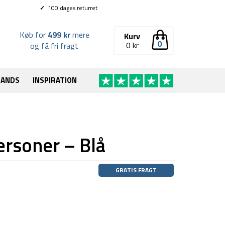
✓
100 dages returret
Køb for
499 kr
mere
Kurv
0
0
kr
og få fri fragt
RANDS
INSPIRATION
ersoner – Blå
GRATIS FRAGT