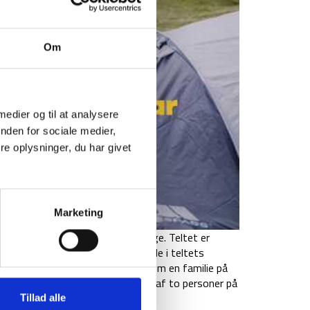
Om
 medier og til at analysere
nden for sociale medier,
e oplysninger, du har givet
Marketing
personers telt med dobbelte vægge. Teltet er
eller tre personer med alt gear inde i teltets
ge når man er venner afsted eller som en familie på
ungere end at det også kan bruges af to personer på
 et fire personers telt giver.
Tillad alle