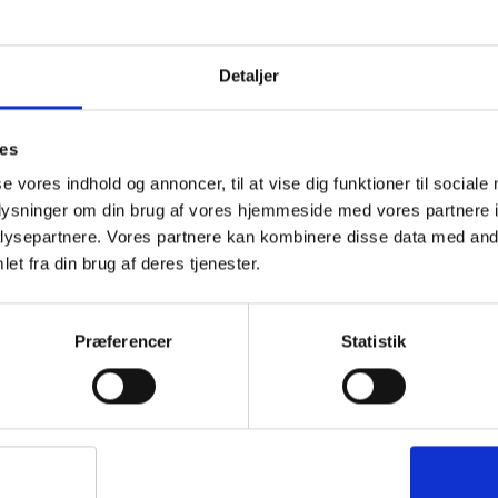
Detaljer
ies
se vores indhold og annoncer, til at vise dig funktioner til sociale
oplysninger om din brug af vores hjemmeside med vores partnere i
ysepartnere. Vores partnere kan kombinere disse data med andr
et fra din brug af deres tjenester.
Præferencer
Statistik
Ghabhar teltet fra skotske Trespass er et 4 
rummelig og har plads til fire normalpersoner, 
sovekabine. Derfor er teltet ideelt til at bru
tur. Ghabhar teltet er med sine 4,2 kg ikke t
tur, som eksempelvis vil have ekstra plads som