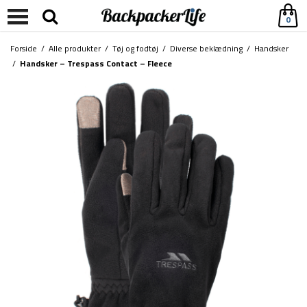
0
Forside
/
Alle produkter
/
Tøj og fodtøj
/
Diverse beklædning
/
Handsker
/
Handsker – Trespass Contact – Fleece