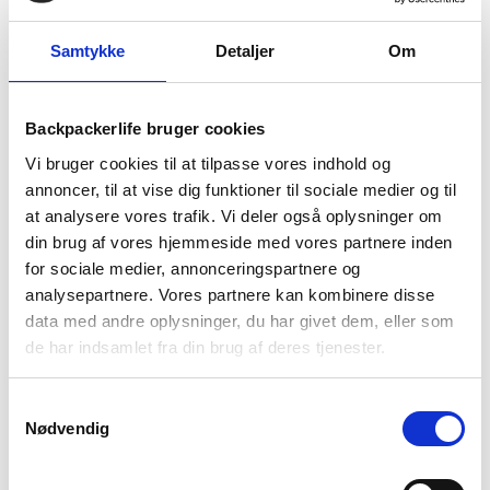
Samtykke
Detaljer
Om
BESKRIVELSE
YDERLIGERE INFORMATION
Backpackerlife bruger cookies
BRAND
FAQ
Vi bruger cookies til at tilpasse vores indhold og
annoncer, til at vise dig funktioner til sociale medier og til
Bliv klar til den kolde tid eller skiferien med disse fleece
at analysere vores trafik. Vi deler også oplysninger om
handsker. Handskerne er vind-og vandtætte, så du er sikre på
din brug af vores hjemmeside med vores partnere inden
tørre og varme hænder hele dagen.
for sociale medier, annonceringspartnere og
Med disse handsker behøver du heller ikke at få kolde fingre,
analysepartnere. Vores partnere kan kombinere disse
når du skal tjekke telefonen, da de kommer med touchscreen
data med andre oplysninger, du har givet dem, eller som
materiale på pege- og tommelfinger.
de har indsamlet fra din brug af deres tjenester.
Du undgår kold vind ved at gøre handsken tæt med de
justerbare manchetters snøre. Handskerne er derfor det
Samtykkevalg
Nødvendig
perfekte valg ski, vandring og hverdag.