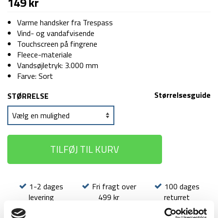
149
kr
Varme handsker fra Trespass
Vind- og vandafvisende
Touchscreen på fingrene
Fleece-materiale
Vandsøjletryk: 3.000 mm
Farve: Sort
Størrelsesguide
STØRRELSE
TILFØJ TIL KURV
1-2 dages
Fri fragt over
100 dages
levering
499 kr
returret