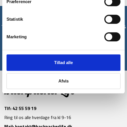
Præferencer
Få unikke tilbud og rabatter
Statistik
Tilmeld dig vores nyhedsbrev og modtag med det samme en 10%
rabatkode til din første ordre*
Marketing
Tilmeld
*Gælder ikke allerede nedsatte varer
Tillad alle
Afvis
Tlf:
42 55 59 19
Ring til os alle hverdage fra kl 9-16
Mail:
kontakt@backpackerlife.dk