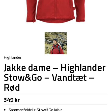
Highlander
Jakke dame – Highlander
Stow&Go – Vandtæt –
Rød
349
kr
Sammenfoldelig Stow&Go jakke