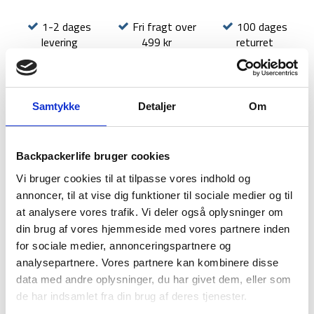
1-2 dages
Fri fragt over
100 dages
levering
499 kr
returret
Samtykke
Detaljer
Om
BESKRIVELSE
YDERLIGERE INFORMATION
Backpackerlife bruger cookies
BRAND
FAQ
Vi bruger cookies til at tilpasse vores indhold og
annoncer, til at vise dig funktioner til sociale medier og til
Highlanders Stow & Go jakke er lavet i letvægts nylonskal, er
at analysere vores trafik. Vi deler også oplysninger om
vindtæt og lavet i åndbart materiale. Stow & Go jakken kan
din brug af vores hjemmeside med vores partnere inden
pakkes sammen, så den fylder meget lidt i din rygsæk eller
for sociale medier, annonceringspartnere og
daypack. Jakken er dermed ideel til at tage frem hvis det
analysepartnere. Vores partnere kan kombinere disse
pludseligt begynder at regne eller vejret skifter.
data med andre oplysninger, du har givet dem, eller som
Jakken er udstyret med en justerbar hætte og ventiler i
de har indsamlet fra din brug af deres tjenester.
ryggen for at sikre ekstra ventilation. Jakken kommer i en