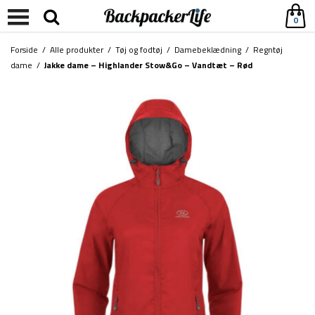
0
Forside
/
Alle produkter
/
Tøj og fodtøj
/
Damebeklædning
/
Regntøj
dame
/
Jakke dame – Highlander Stow&Go – Vandtæt – Rød