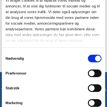
Vi bruger cookies til at tilpasse vores indhold og
BESKRIVELSE
YDERLIGERE INFORMATION
annoncer, til at vise dig funktioner til sociale medier og til
at analysere vores trafik. Vi deler også oplysninger om
BRAND
FAQ
din brug af vores hjemmeside med vores partnere inden
Halo Smock jakken fra Highlander er letvægtig, hvilket gør
for sociale medier, annonceringspartnere og
den oplagt til outdoor eller rejse brug. Den har hætte med
analysepartnere. Vores partnere kan kombinere disse
indvendig fleece, som kan trækkes op og justeres omkring
data med andre oplysninger, du har givet dem, eller som
ansigtet. Jakken er vandafvisende og har vandtætte lynlåse,
de har indsamlet fra din brug af deres tjenester.
hvor Halo Smock har lynlåse til ventilation under armene og
ved hofterne, så du kan komme af med lidt af varmen, hvis du
Samtykkevalg
eksempelvis er aktiv med jakken på.
Nødvendig
Præferencer
Få unikke tilbud og rabatter
Statistik
Tilmeld dig vores nyhedsbrev og modtag med det samme en 10%
rabatkode til din første ordre*
Marketing