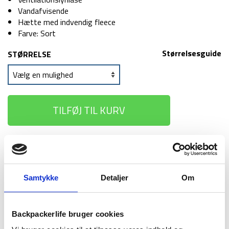
Vandafvisende
Hætte med indvendig fleece
Farve: Sort
Størrelsesguide
STØRRELSE
TILFØJ TIL KURV
1-2 dages
Fri fragt over
100 dages
levering
499 kr
returret
Samtykke
Detaljer
Om
Backpackerlife bruger cookies