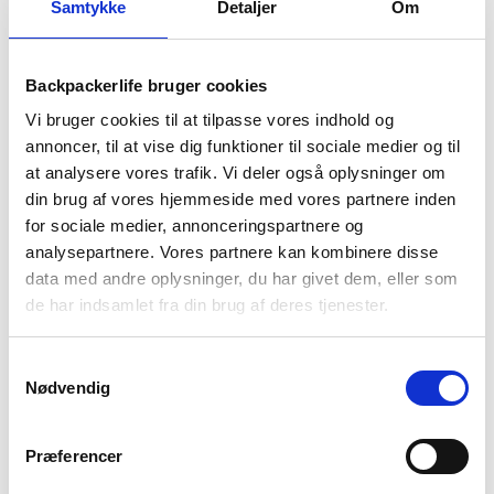
Samtykke
Detaljer
Om
Backpackerlife bruger cookies
BESKRIVELSE
YDERLIGERE INFORMATION
Vi bruger cookies til at tilpasse vores indhold og
annoncer, til at vise dig funktioner til sociale medier og til
BRAND
FAQ
at analysere vores trafik. Vi deler også oplysninger om
din brug af vores hjemmeside med vores partnere inden
Denne Minimus Lite jakke fra Montane er strækbar, vand- og
vindtæt samt åndbar, som er designet til de mere aktive ture.
for sociale medier, annonceringspartnere og
Jakken er lavet af 20 denier PERTEX® SHIELD-stof med en
analysepartnere. Vores partnere kan kombinere disse
fuldt tapet konstruktion, hvor jakken tilbyder en let og pakbar
data med andre oplysninger, du har givet dem, eller som
beskyttelse størrelse, når du har mest brug for det. Minimus
de har indsamlet fra din brug af deres tjenester.
Lite jakken til herre kommer med justerbar hætte, YKK lynlås
på fronten, præ-elastiske manchetter og 2 lommer.
Samtykkevalg
Nødvendig
Stoffet er åndbart og giver fremragende fugtstyring, når du
er aktiv på din rejse eller vandretur. Den hjælper med at holde
dig komfortabel, når du er i bevægelse. Det vindtætte design
Præferencer
holder den kolde luft ude og hjælper dine isolerende lag med at
holde på varmen i længere tid.