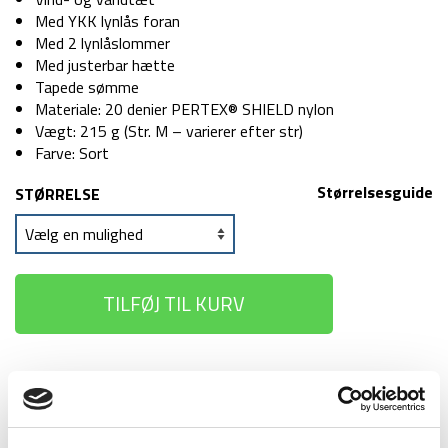
Med YKK lynlås foran
Med 2 lynlåslommer
Med justerbar hætte
Tapede sømme
Materiale: 20 denier PERTEX® SHIELD nylon
Vægt: 215 g (Str. M – varierer efter str)
Farve: Sort
Størrelsesguide
STØRRELSE
TILFØJ TIL KURV
1-2 dages
Fri fragt over
100 dages
levering
499 kr
returret