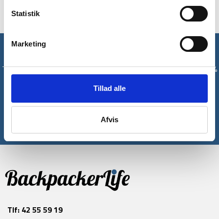
Statistik
Marketing
Få unikke tilbud og rabatter
Tilmeld dig vores nyhedsbrev og modtag med det samme en 10%
rabatkode til din første ordre*
Tillad alle
Tilmeld
Afvis
*Gælder ikke allerede nedsatte varer
Tlf:
42 55 59 19