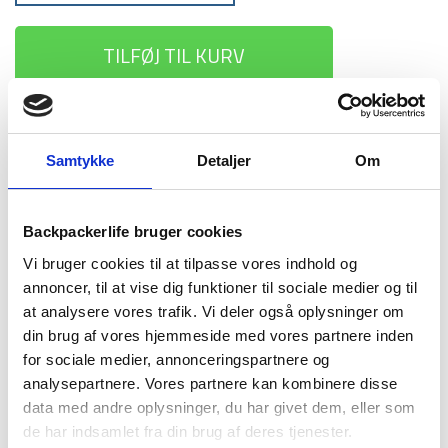
TILFØJ TIL KURV
1-2 dages
Fri fragt over
100 dages
levering
499 kr
returret
Samtykke
Detaljer
Om
Backpackerlife bruger cookies
Vi bruger cookies til at tilpasse vores indhold og
annoncer, til at vise dig funktioner til sociale medier og til
BESKRIVELSE
YDERLIGERE INFORMATION
at analysere vores trafik. Vi deler også oplysninger om
din brug af vores hjemmeside med vores partnere inden
BRAND
FAQ
for sociale medier, annonceringspartnere og
analysepartnere. Vores partnere kan kombinere disse
data med andre oplysninger, du har givet dem, eller som
de har indsamlet fra din brug af deres tjenester.