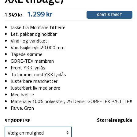
Den
Den
1.299
kr
1.549
kr
GRATIS FRAGT
oprindelige
aktuelle
pris
pris
Jakke fra Montane til herre
var:
er:
Let, pakbar og holdbar
1.549 kr.
1.299 kr.
Vind- og vandtæt
Vandsøjletryk: 20.000 mm
Tapede sømme
GORE-TEX membran
Front YKK lynlås
To lommer med YKK lynlås
Justerbare manchetter
Justerbart liv med snøre
Med hætte
Materiale: 100% polyester, 75 Denier GORE-TEX PACLITE®
Farve: Grøn
Størrelsesguide
STØRRELSE