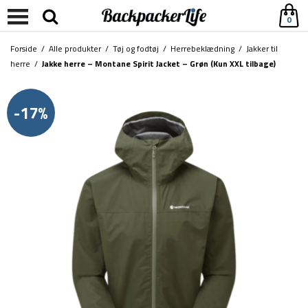
0
Forside
/
Alle produkter
/
Tøj og fodtøj
/
Herrebeklædning
/
Jakker til
herre
/
Jakke herre – Montane Spirit Jacket – Grøn (Kun XXL tilbage)
-17%