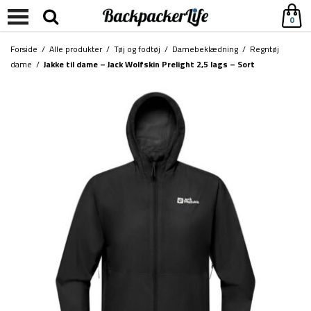
0
Forside
/
Alle produkter
/
Tøj og fodtøj
/
Damebeklædning
/
Regntøj
dame
/
Jakke til dame – Jack Wolfskin Prelight 2,5 lags – Sort