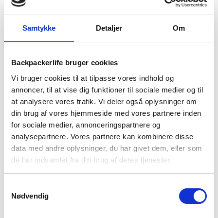
1-2 dages
Fri fragt over
100 dages
Samtykke
Detaljer
Om
levering
499 kr
returret
Backpackerlife bruger cookies
Vi bruger cookies til at tilpasse vores indhold og
annoncer, til at vise dig funktioner til sociale medier og til
BESKRIVELSE
YDERLIGERE INFORMATION
at analysere vores trafik. Vi deler også oplysninger om
din brug af vores hjemmeside med vores partnere inden
BRAND
FAQ
for sociale medier, annonceringspartnere og
analysepartnere. Vores partnere kan kombinere disse
Prelight 2,5 lag, er en regnjakke fra det fantastiske brand Jack
data med andre oplysninger, du har givet dem, eller som
Wolfskin. Regnjakken er letvægtig med de kun 216 gram og
de har indsamlet fra din brug af deres tjenester.
er ideel til outdoor turen i det våde eller blæsende, da den
også kommer med vandtæthed på op til 20.000 mm.
Samtykkevalg
Derudover er jakken vindtæt og har en åndbarhed på op til
Nødvendig
2
15.000 g/m
/24 timer, så her er du sikret både gennem regn
og slud. Prelight er designet i slidstærkt og vandbestandigt