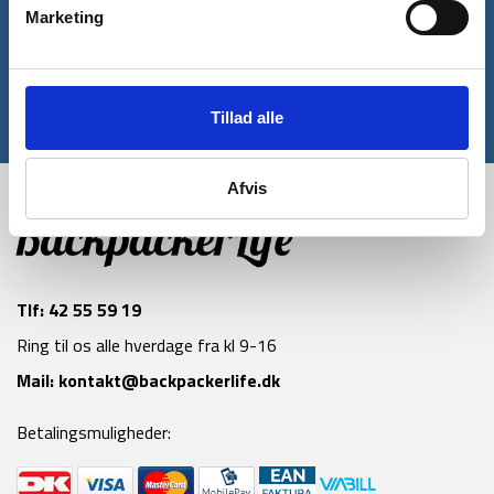
rabatkode til din første ordre*
Marketing
Tilmeld
Tillad alle
*Gælder ikke allerede nedsatte varer
Afvis
Tlf:
42 55 59 19
Ring til os alle hverdage fra kl 9-16
Mail:
kontakt@backpackerlife.dk
Betalingsmuligheder: