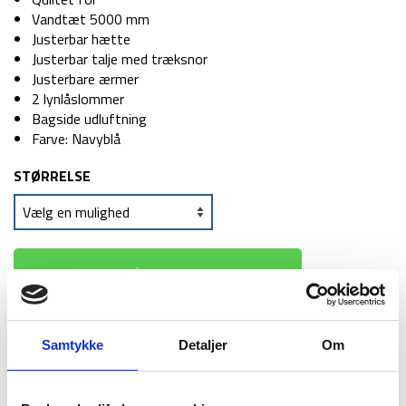
Vandtæt 5000 mm
Justerbar hætte
Justerbar talje med træksnor
Justerbare ærmer
2 lynlåslommer
Bagside udluftning
Farve: Navyblå
STØRRELSE
TILFØJ TIL KURV
1-2 dages
Fri fragt over
100 dages
Samtykke
Detaljer
Om
levering
499 kr
returret