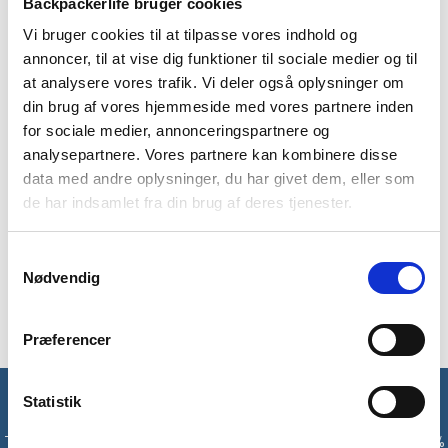
Backpackerlife bruger cookies
Vi bruger cookies til at tilpasse vores indhold og
annoncer, til at vise dig funktioner til sociale medier og til
at analysere vores trafik. Vi deler også oplysninger om
BESKRIVELSE
YDERLIGERE INFORMATION
din brug af vores hjemmeside med vores partnere inden
for sociale medier, annonceringspartnere og
BRAND
FAQ
analysepartnere. Vores partnere kan kombinere disse
data med andre oplysninger, du har givet dem, eller som
Trespass Vocals jakke til kvinder er en god og behagelig jakke,
de har indsamlet fra din brug af deres tjenester.
når man skal på tur eller blot afsted på arbejde i hverdagen.
Denne jakke er let polstreret, og så har den quiltet for. Der er
derudover en justerbar hætte, talje og ærmer. I siderne er der
Samtykkevalg
to lynlåslommer, så du kan have din mobil, pung med mere
Nødvendig
tæt på kroppen, når du er udenfor.
Præferencer
Statistik
Få unikke tilbud og rabatter
Tilmeld dig vores nyhedsbrev og modtag med det samme en 10%