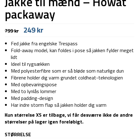
Jakke til mænd – Howat
packaway
Den
Den
249
kr
799
kr
oprindelige
aktuelle
pris
pris
Fed jakke fra engelske Trespass
var:
er:
Fold-away model, kan foldes i pose så jakken fylder meget
799 kr.
249 kr.
lidt
Ideel til rygsækken
Med polyesterfibre som er så bløde som naturlige dun
Fibrene holder dig varm grundet coldheat-teknologien
Med opbevaringspose
Med to lynlås lommer
Med padding-design
Har indre storm flap så jakken holder dig varm
Kun størrelse XS er tilbage, vi får desværre ikke de andre
størrelser på lager igen foreløbigt.
STØRRELSE