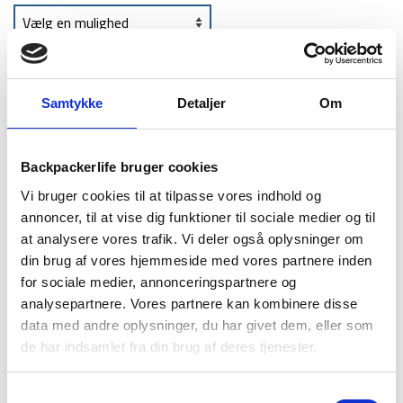
TILFØJ TIL KURV
Samtykke
Detaljer
Om
1-2 dages
Fri fragt over
100 dages
Backpackerlife bruger cookies
levering
499 kr
returret
Vi bruger cookies til at tilpasse vores indhold og
annoncer, til at vise dig funktioner til sociale medier og til
at analysere vores trafik. Vi deler også oplysninger om
din brug af vores hjemmeside med vores partnere inden
for sociale medier, annonceringspartnere og
analysepartnere. Vores partnere kan kombinere disse
BESKRIVELSE
YDERLIGERE INFORMATION
data med andre oplysninger, du har givet dem, eller som
BRAND
FAQ
de har indsamlet fra din brug af deres tjenester.
Fed jakke til mænd i modellen Howat fra engelske Trespass.
Samtykkevalg
Howat er en såkaldt fiberjakke, og kommer i farven sort med