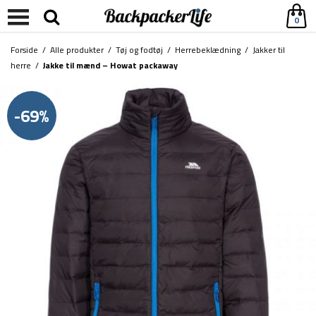
0
Forside
/
Alle produkter
/
Tøj og fodtøj
/
Herrebeklædning
/
Jakker til
herre
/
Jakke til mænd – Howat packaway
-69%