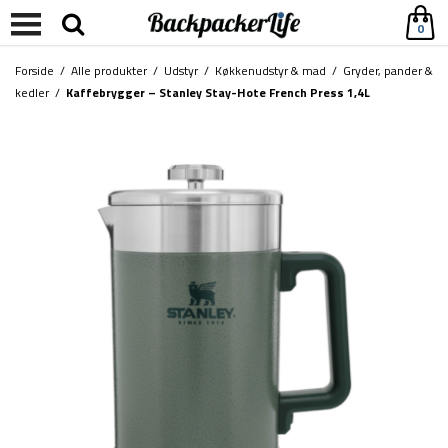
0
Forside
/
Alle produkter
/
Udstyr
/
Køkkenudstyr & mad
/
Gryder, pander &
kedler
/
Kaffebrygger – Stanley Stay-Hote French Press 1,4L