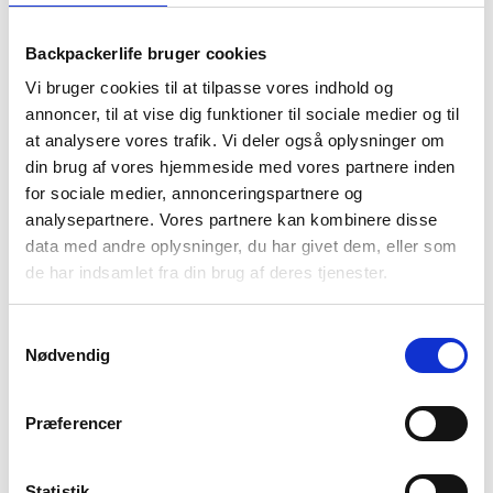
Backpackerlife bruger cookies
Vi bruger cookies til at tilpasse vores indhold og
annoncer, til at vise dig funktioner til sociale medier og til
at analysere vores trafik. Vi deler også oplysninger om
BESKRIVELSE
BRAND
FAQ
din brug af vores hjemmeside med vores partnere inden
Bryg kaffe til hele familien eller til kæresten på tur med
for sociale medier, annonceringspartnere og
Stanley’s Stay-Hot French Press stempelkande. Med en
analysepartnere. Vores partnere kan kombinere disse
kapacitet på 1,4 L kan alle i familien få en kop friskbrygget
data med andre oplysninger, du har givet dem, eller som
kaffe.
de har indsamlet fra din brug af deres tjenester.
Stempelkanden er bygget ud fra Stanley’s ´Built for Life´
princip med stærke og holdbare materialer. Denne model er
Samtykkevalg
bygget med vakuumisolering, der holder kaffen varm i op til 4
Nødvendig
timer.
Præferencer
Statistik