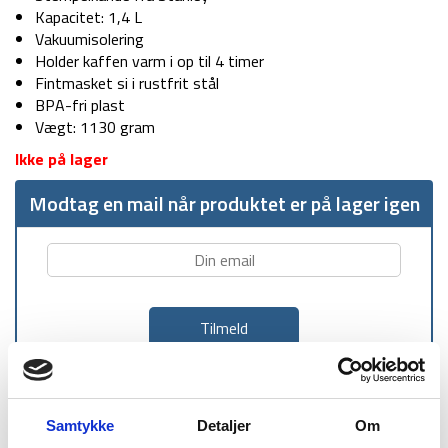
Kapacitet: 1,4 L
Vakuumisolering
Holder kaffen varm i op til 4 timer
Fintmasket si i rustfrit stål
BPA-fri plast
Vægt: 1130 gram
Ikke på lager
Modtag en mail når produktet er på lager igen
1-2 dages
Fri fragt over
100 dages
Samtykke
Detaljer
Om
levering
499 kr
returret