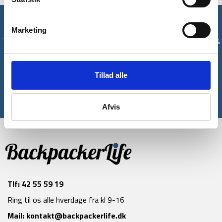
Få unikke tilbud og rabatter
Marketing
Tilmeld dig vores nyhedsbrev og modtag med det samme en 10%
rabatkode til din første ordre*
Tillad alle
Tilmeld
*Gælder ikke allerede nedsatte varer
Afvis
Tlf:
42 55 59 19
Ring til os alle hverdage fra kl 9-16
Mail:
kontakt@backpackerlife.dk