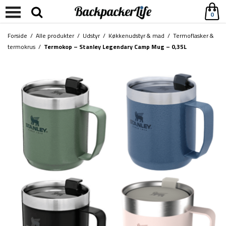
0
Forside
/
Alle produkter
/
Udstyr
/
Køkkenudstyr & mad
/
Termoflasker &
termokrus
/
Termokop – Stanley Legendary Camp Mug – 0,35L