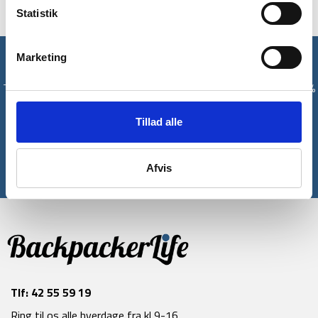
Statistik
Marketing
Få unikke tilbud og rabatter
Tilmeld dig vores nyhedsbrev og modtag med det samme en 10%
rabatkode til din første ordre*
Tillad alle
Tilmeld
Afvis
*Gælder ikke allerede nedsatte varer
Tlf:
42 55 59 19
Ring til os alle hverdage fra kl 9-16