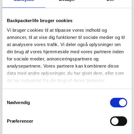
1-2 dages
Fri fragt over
100 dages
levering
499 kr
returret
Backpackerlife bruger cookies
Vi bruger cookies til at tilpasse vores indhold og
annoncer, til at vise dig funktioner til sociale medier og til
at analysere vores trafik. Vi deler også oplysninger om
din brug af vores hjemmeside med vores partnere inden
for sociale medier, annonceringspartnere og
BESKRIVELSE
YDERLIGERE INFORMATION
analysepartnere. Vores partnere kan kombinere disse
data med andre oplysninger, du har givet dem, eller som
BRAND
FAQ
de har indsamlet fra din brug af deres tjenester.
Legendary Camp Mug fra Stanley er til dig, som ønsker en
alsidig og praktisk kop. Denne kan indeholde 0,35 liter, og så
Samtykkevalg
findes den i forskellige farver. Den er med til at holde dine
Nødvendig
drikkevarer kølige/varme på turen eller i hverdagen. Stanley
Legendary Camp Mug et gennemsigtigt låg i BPA-fri plast,
og så er den er fremstillet i rustfrit stål med
Præferencer
dobbeltlagsvakuumisolering.