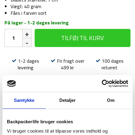
Vægt: 40 gram
Fåes i farven sort
På lager - 1-2 dages levering
Karabin
TILFØJ TIL KURV
kniv
-
Merlin
-
1-2 dages
Fri fragt over
100 dages
Sort
levering
499 kr
returret
antal
Samtykke
Detaljer
Om
BESKRIVELSE
YDERLIGERE INFORMATION
Backpackerlife bruger cookies
BRAND
FAQ
Vi bruger cookies til at tilpasse vores indhold og