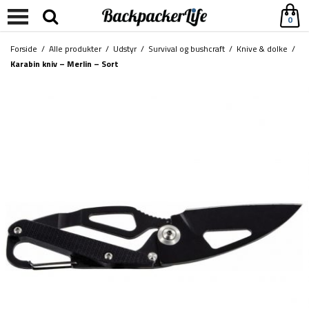
0
Forside
/
Alle produkter
/
Udstyr
/
Survival og bushcraft
/
Knive & dolke
/
Karabin kniv – Merlin – Sort