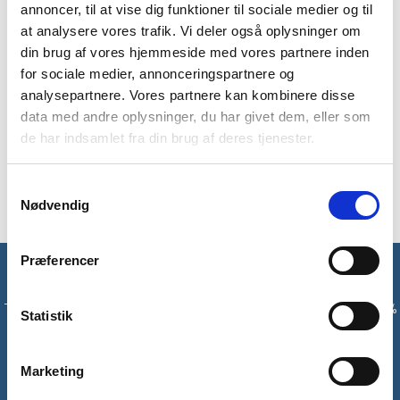
Highlanders Merlin karabinkniv i sort kommer med et blad på 7
annoncer, til at vise dig funktioner til sociale medier og til
cm. Kniven kan foldes sammen og har låsefunktion, og du
at analysere vores trafik. Vi deler også oplysninger om
behøver derfor ikke bekymre dig om, om kniven forvolder
din brug af vores hjemmeside med vores partnere inden
skade på dit indhold i rygsækken. Vægten er 40 gram, så
for sociale medier, annonceringspartnere og
kniven vil ikke give meget ekstra vægt i din oppakning. Kniven
analysepartnere. Vores partnere kan kombinere disse
er lavet i polyamid, der giver kniven længere holdbarhed.
data med andre oplysninger, du har givet dem, eller som
Der er en karabinhage-funktion på kniven, så du nemt kan
de har indsamlet fra din brug af deres tjenester.
påmontere den i dit bælte eller andre steder på din oppakning.
Kniven er korrisonafvisende og er inklusiv opbevaringspose.
Samtykkevalg
Nødvendig
Præferencer
Få unikke tilbud og rabatter
Tilmeld dig vores nyhedsbrev og modtag med det samme en 10%
Statistik
rabatkode til din første ordre*
Marketing
Tilmeld