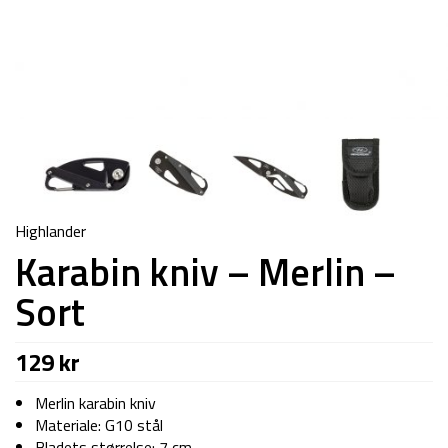
Highlander
Karabin kniv – Merlin –
Sort
129
kr
Merlin karabin kniv
Materiale: G10 stål
Bladets størrelse: 7 cm