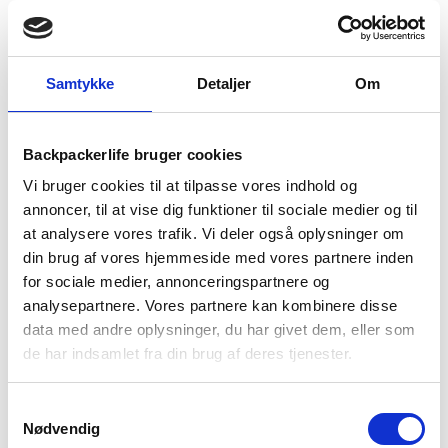
BESKRIVELSE
BRAND
FAQ
Treklifes Comfort Double liggeunderlag er et komfortabelt og
Samtykke
Detaljer
Om
kompakt liggeunderlag til 2 personer. Det har en indbygget
pumpe, som gør det nemt at puste liggeunderlaget op med
foden eller hånden. Liggeunderlaget er 190 cm lang, 140 cm
Backpackerlife bruger cookies
bred og 11 cm dybt, som bedrager til den ekstra bløde og
komfortable søvn.
Vi bruger cookies til at tilpasse vores indhold og
annoncer, til at vise dig funktioner til sociale medier og til
Når Comfort liggeunderlaget er pakket sammen i den
at analysere vores trafik. Vi deler også oplysninger om
tilhørende opbevaringspose fylder det 36 x 15 x 15 cm og
din brug af vores hjemmeside med vores partnere inden
vejer 1760 gram. Underlaget er lavet i 190T polyester med
for sociale medier, annonceringspartnere og
TPU coating, der gør det ekstra slidstærkt.
analysepartnere. Vores partnere kan kombinere disse
Liggeunderlaget er ikke isoleret, så derfor har det ikke en
data med andre oplysninger, du har givet dem, eller som
testet r-værdi.
de har indsamlet fra din brug af deres tjenester.
Sådan puster du liggeunderlaget op
Samtykkevalg
Luk for ventilen på liggeunderlagets bagside
Nødvendig