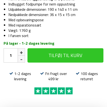
Indbygget fodpumpe for nem oppustning
Udpakkede dimensioner: 190 x 140 x 11 cm
Nedpakkede dimensioner: 36 x 15 x 15 cm
Med opbevaringspose
Med reparationssæt
Vægt: 1760 g
I farven sort
På lager - 1-2 dages levering
Liggeunderlag
TILFØJ TIL KURV
-
Comfort
Double
-
1-2 dages
Fri fragt over
100 dages
Indbygget
levering
499 kr
returret
fodpumpe
antal