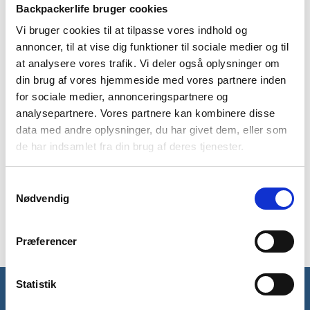
Backpackerlife bruger cookies
Dayton liggeunderlaget fra tyske High-Peak er ideelt at have
Vi bruger cookies til at tilpasse vores indhold og
med på outdoorturen eller rejsen. Liggeunderlaget er lavet
annoncer, til at vise dig funktioner til sociale medier og til
med en indbygget fodpumpe, så det er nemt at puste
at analysere vores trafik. Vi deler også oplysninger om
liggeunderlaget op med enten hænderne eller foden, og uden
din brug af vores hjemmeside med vores partnere inden
at skulle medbringe ekstra udstyr. Liggeunderlaget har en god
for sociale medier, annonceringspartnere og
komfort, da det er designet med 23 horisontale luftkamre,
og det har en tykkelse på 7,5 cm oppustet.
analysepartnere. Vores partnere kan kombinere disse
data med andre oplysninger, du har givet dem, eller som
Liggeunderlaget vejer 1200 g, og kan pakkes ned så det kun
de har indsamlet fra din brug af deres tjenester.
fylder 29 x 14 cm. Derudover kommer liggeunderlaget med en
praktisk opbevaringspose, så det er nemt at have med.
Desuden er det lavet i 190T polyester med en PVC
Samtykkevalg
Nødvendig
overfladebehandling på 0,25 mm, som er med til at gøre
liggeunderlaget mere sildstærkt.
Præferencer
Statistik
Få unikke tilbud og rabatter