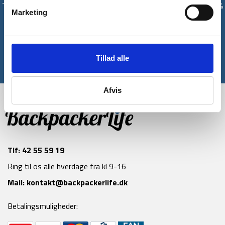
Tilmeld dig vores nyhedsbrev og modtag med det samme en 10%
Marketing
rabatkode til din første ordre*
Tilmeld
Tillad alle
*Gælder ikke allerede nedsatte varer
Afvis
Tlf:
42 55 59 19
Ring til os alle hverdage fra kl 9-16
Mail:
kontakt@backpackerlife.dk
Betalingsmuligheder: