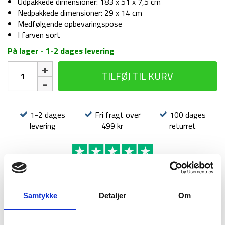
Udpakkede dimensioner: 183 x 51 x 7,5 cm
Nedpakkede dimensioner: 29 x 14 cm
Medfølgende opbevaringspose
I farven sort
På lager - 1-2 dages levering
Liggeunderlag
TILFØJ TIL KURV
-
Dayton
antal
1-2 dages
Fri fragt over
100 dages
levering
499 kr
returret
Samtykke
Detaljer
Om
BESKRIVELSE
YDERLIGERE INFORMATION
BRAND
FAQ