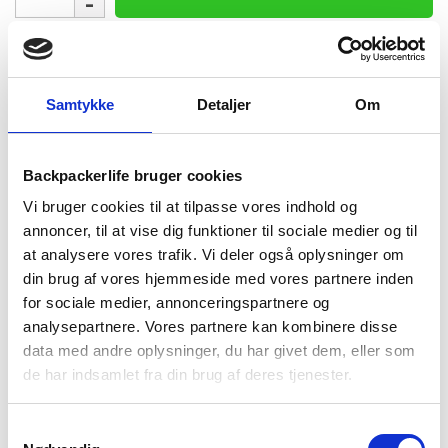
10.000
mah
-
1-2 dages
Fri fragt over
100 dages
Solceller
levering
499 kr
returret
og
Samtykke
Detaljer
Om
dynamo
antal
Backpackerlife bruger cookies
Vi bruger cookies til at tilpasse vores indhold og
annoncer, til at vise dig funktioner til sociale medier og til
BESKRIVELSE
BRAND
FAQ
at analysere vores trafik. Vi deler også oplysninger om
Solcelle og dynamo powerbank fra det kendte mærke Denver
din brug af vores hjemmeside med vores partnere inden
giver dig rig mulighed for at oplade dine devices på turen. Den
for sociale medier, annonceringspartnere og
rummer 10.000 mAh og har LED kapacitetsindikator. Som
analysepartnere. Vores partnere kan kombinere disse
bonus har den indbygget lommelygte, så du kan se i mørket
data med andre oplysninger, du har givet dem, eller som
selvom din mobil lukket ned pga. manglende strøm.
de har indsamlet fra din brug af deres tjenester.
Den har indbygget solceller, så den kan oplades via solen eller
vha. USB-C indgangen. Du kan også få ekstra kraft i den, da
Samtykkevalg
den har indbygget dynamohåndsving.