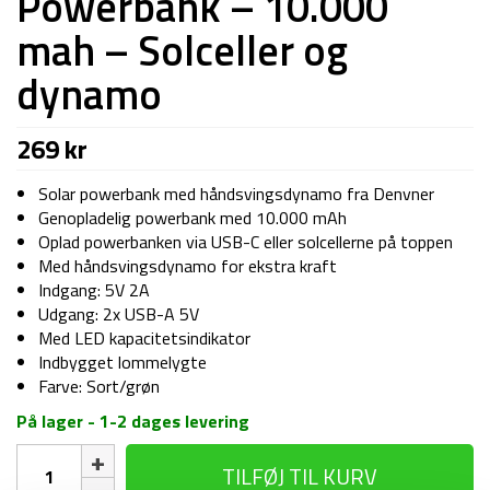
Powerbank – 10.000
mah – Solceller og
dynamo
269
kr
Solar powerbank med håndsvingsdynamo fra Denvner
Genopladelig powerbank med 10.000 mAh
Oplad powerbanken via USB-C eller solcellerne på toppen
Med håndsvingsdynamo for ekstra kraft
Indgang: 5V 2A
Udgang: 2x USB-A 5V
Med LED kapacitetsindikator
Indbygget lommelygte
Farve: Sort/grøn
På lager - 1-2 dages levering
Powerbank
TILFØJ TIL KURV
-