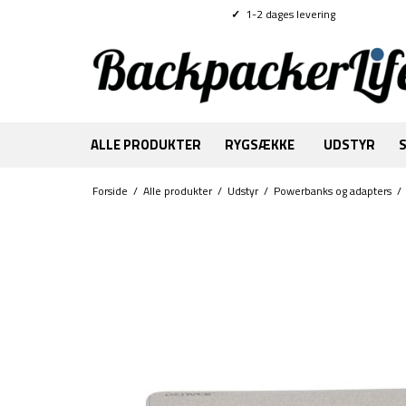
✓
1-2 dages levering
ALLE PRODUKTER
RYGSÆKKE
UDSTYR
Forside
/
Alle produkter
/
Udstyr
/
Powerbanks og adapters