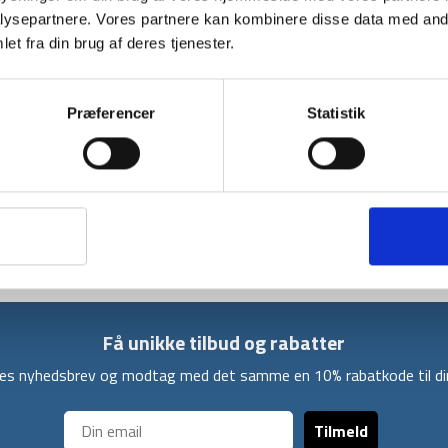
ysepartnere. Vores partnere kan kombinere disse data med andr
et fra din brug af deres tjenester.
BESKRIVELSE
YDERLIGER
Denne powerbank er på 5000 mah med en sto
Præferencer
Statistik
design, og en vægt på kun 210 gram. Power
opladningsmulighed samt USB output på 5V-2.
iPhone.
Denne Powerbank er derfor et fint kompromi
design, men samtidig 5000 mah, som kan oplad
Få unikke tilbud og rabatter
ores nyhedsbrev og modtag med det samme en 10% rabatkode til din
Tilmeld