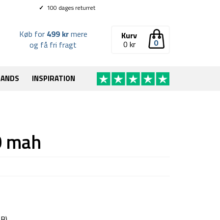
✓
100 dages returret
Køb for
499 kr
mere
Kurv
0
0
kr
og få fri fragt
RANDS
INSPIRATION
0 mah
B)