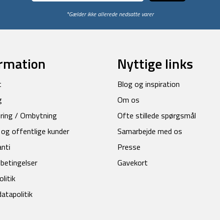
*Gælder ikke allerede nedsatte varer
rmation
Nyttige links
t
Blog og inspiration
g
Om os
ring / Ombytning
Ofte stillede spørgsmål
 og offentlige kunder
Samarbejde med os
anti
Presse
betingelser
Gavekort
litik
atapolitik