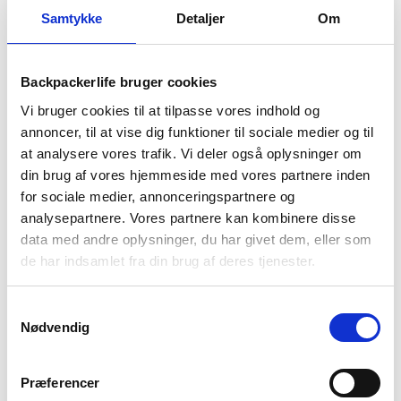
-
Samtykke
Detaljer
Om
Highlander
Stormguard
1-2 dages
Fri fragt over
100 dages
Stowaway
levering
499 kr
returret
-
Backpackerlife bruger cookies
Sort
Vi bruger cookies til at tilpasse vores indhold og
annoncer, til at vise dig funktioner til sociale medier og til
at analysere vores trafik. Vi deler også oplysninger om
din brug af vores hjemmeside med vores partnere inden
for sociale medier, annonceringspartnere og
BESKRIVELSE
YDERLIGERE INFORMATION
analysepartnere. Vores partnere kan kombinere disse
data med andre oplysninger, du har givet dem, eller som
BRAND
FAQ
de har indsamlet fra din brug af deres tjenester.
Regnjakken Stormguard Stowaway fra det skotske mærke
Highlander er en jakke der både er vandtæt og vindtæt. Jakken
Samtykkevalg
kan foldes sammen så jakken har en lav pakkevolumen og kan
Nødvendig
let tages med i rygsækken. Dette gør jakken nem og praktisk
at have med hvis du skal på tur. Stormguard Stowaway jakken
har to store lommer på fronten, og en hætte som kan
Præferencer