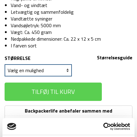
Vand- og vindtæt
Letvægtig og sammenfoldelig
Vandtætte syninger
Vandsøjletryk: 5000 mm
Vægt: Ca. 450 gram
Nedpakkede dimensioner: Ca. 22 x 12 x 5 cm
I farven sort
Størrelsesguide
STØRRELSE
TILFØJ TIL KURV
Backpackerlife anbefaler sammen med
Regnbukser - Highlander Stormguard
Stowaway - Sort
Regnbukser
149
kr