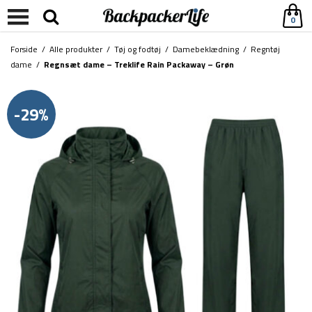
0
Forside
/
Alle produkter
/
Tøj og fodtøj
/
Damebeklædning
/
Regntøj
dame
/
Regnsæt dame – Treklife Rain Packaway – Grøn
-29%