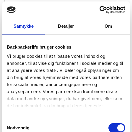
149 
kr
Samlet pris:
348
kr
249
kr
Samtykke
Detaljer
Om
På lager - 1-2 dages levering
Regnsæt
TILFØJ TIL KURV
dame
Backpackerlife bruger cookies
-
Treklife
Vi bruger cookies til at tilpasse vores indhold og
Rain
annoncer, til at vise dig funktioner til sociale medier og til
1-2 dages
Fri fragt over
100 dages
Packaway
at analysere vores trafik. Vi deler også oplysninger om
levering
499 kr
returret
-
din brug af vores hjemmeside med vores partnere inden
Grøn
for sociale medier, annonceringspartnere og
antal
analysepartnere. Vores partnere kan kombinere disse
data med andre oplysninger, du har givet dem, eller som
de har indsamlet fra din brug af deres tjenester.
BESKRIVELSE
BRAND
FAQ
Samtykkevalg
Nødvendig
Treklife Rain regnsæt til dame er et letvægtigt regnsæt lavet