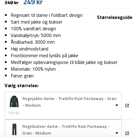
Den
Den
249
kr
348
kr
oprindelige
aktuelle
pris
pris
Regnsæt til dame i foldbart design
Størrelsesguide
var:
er:
Sæt med jakke og bukser
348 kr.
249 kr.
100% vandtæt design
Vandsøljetryk: 5000 mm
Åndbarhed: 3000 mm
Høj vindmodstand
Frontlommer med lynlås på jakke
Medfølger opbevaringspose til både jakke og bukser
Materiale: 100% nylon
Farve: grøn
Vælg størrelse:
Regnjakke dame - Treklife Rain Packaway - Grøn
- Medium
199 
kr
Regnbukser dame - Treklife Rain Packaway -
Grøn - Medium