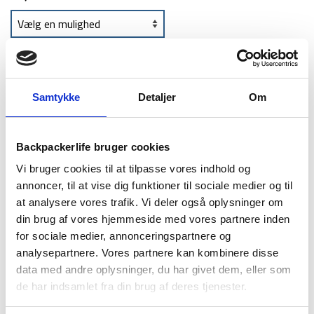
TILFØJ TIL KURV
Samtykke
Detaljer
Om
1-2 dages
Fri fragt over
100 dages
levering
499 kr
returret
Backpackerlife bruger cookies
Vi bruger cookies til at tilpasse vores indhold og
annoncer, til at vise dig funktioner til sociale medier og til
at analysere vores trafik. Vi deler også oplysninger om
din brug af vores hjemmeside med vores partnere inden
for sociale medier, annonceringspartnere og
BESKRIVELSE
YDERLIGERE INFORMATION
analysepartnere. Vores partnere kan kombinere disse
data med andre oplysninger, du har givet dem, eller som
BRAND
FAQ
de har indsamlet fra din brug af deres tjenester.
Gregorys Float Zulu 30 rygsæk er en ideel rygsæk til den