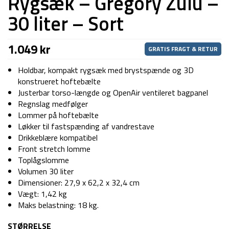
Rygsæk – Gregory Zulu –
30 liter – Sort
1.049
kr
GRATIS FRAGT & RETUR
Holdbar, kompakt rygsæk med brystspænde og 3D
konstrueret hoftebælte
Justerbar torso-længde og OpenAir ventileret bagpanel
Regnslag medfølger
Lommer på hoftebælte
Løkker til fastspænding af vandrestave
Drikkeblære kompatibel
Front stretch lomme
Toplågslomme
Volumen 30 liter
Dimensioner: 27,9 x 62,2 x 32,4 cm
Vægt: 1,42 kg
Maks belastning: 18 kg.
STØRRELSE