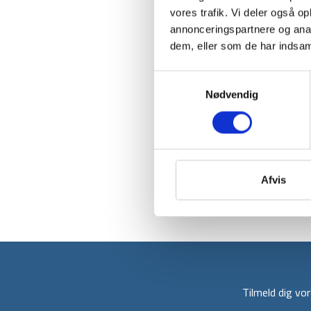
vores trafik. Vi deler også 
annonceringspartnere og anal
dem, eller som de har indsaml
Samtykkevalg
Nødvendig
Afvis
Tilmeld dig v