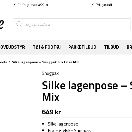
✓
Fri fragt over 499 kr
✓
Prisgaranti
Products
search
SOVEUDSTYR
TØJ & FODTØJ
PAKKETILBUD
TILBUD
B
eets
/
Silke lagenpose – Snugpak Silk Liner Mix
Snugpak
Silke lagenpose – 
Mix
649
kr
Silke lagenpose
Fra engelske Snugpak