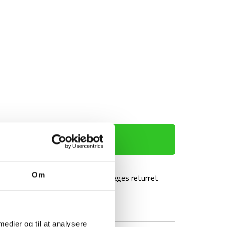
TILFØJ TIL KURV
Om
agt over 499 kr
100 dages returret
 medier og til at analysere