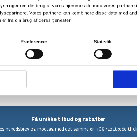
BESKRIVELSE
YDERLIGER
oplysninger om din brug af vores hjemmeside med vores partnere i
ysepartnere. Vores partnere kan kombinere disse data med andr
Denne lagenpose er fra engelske Snugpak. Lag
et fra din brug af deres tjenester.
og 70% bomuld. En lagenpose i silke er typisk
silke leder varme meget dårligt, så betyder d
derfor give din sovepose et ekstra luksuriøs
Præferencer
Statistik
En anden vigtig egenskab er, at silke har en n
vil sige at silke regulerer din kropstemperatu
bruge silke lagenpose både i kolde og varme k
med på backpacking rejsen eller outdoor turen
deres Silk Liner Mix silke lagenpose for deres
en normal kropsvarme-temperatur i forskellige
Få unikke tilbud og rabatter
ores nyhedsbrev og modtag med det samme en 10% rabatkode til din