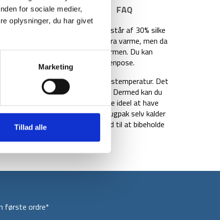
E INFORMATION
BRAND
FAQ
nden for sociale medier,
e oplysninger, du har givet
enposen er i et silke mix, som består af 30% silke
 ikke det man forventer giver ekstra varme, men da
et, at silke også holder godt på varmen. Du kan
t og varmt lag med denne silke lagenpose.
Marketing
aturlig evne til at holde på din kropstemperatur. Det
r – ikke for varmt og ikke for koldt. Dermed kan du
limaer, hvilket gør denne lagenpose ideel at have
. Dette er også grunden til, at Snugpak selv kalder
 mest effektive lagenpose i forhold til at bibeholde
Tillad alle
 klimaer.
 første ordre*