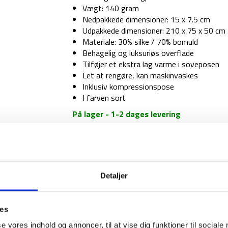
Vægt: 140 gram
Nedpakkede dimensioner: 15 x 7.5 cm
Udpakkede dimensioner: 210 x 75 x 50 cm
Materiale: 30% silke / 70% bomuld
Behagelig og luksuriøs overflade
Tilføjer et ekstra lag varme i soveposen
Let at rengøre, kan maskinvaskes
Inklusiv kompressionspose
I farven sort
På lager - 1-2 dages levering
Silke
lagenpose
-
Snugpak
Silk
Detaljer
1-2 dages levering
Fri fr
Liner
Mix
antal
ies
se vores indhold og annoncer, til at vise dig funktioner til sociale