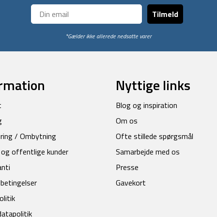
Tilmeld
*Gælder ikke allerede nedsatte varer
rmation
Nyttige links
t
Blog og inspiration
g
Om os
ring / Ombytning
Ofte stillede spørgsmål
 og offentlige kunder
Samarbejde med os
anti
Presse
betingelser
Gavekort
litik
atapolitik