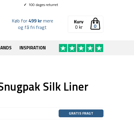
✓
100 dages returret
Køb for
499 kr
mere
Kurv
0
0
kr
og få fri fragt
RANDS
INSPIRATION
Snugpak Silk Liner
GRATIS FRAGT