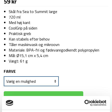
59
kr
Skål fra Sea to Summit large
720 ml
Med høj kant
CoolGrip på siden
Praktisk greb
Kan stabels efter behov
Tåler maskinvask og mikroovn
Materiale: BPA-fri og fødevaregodkendt polypropylen
Mål: Ø15,1 cm x 5,4 cm
Vægt: 61 g
FARVE
TILFØJ TIL KURV