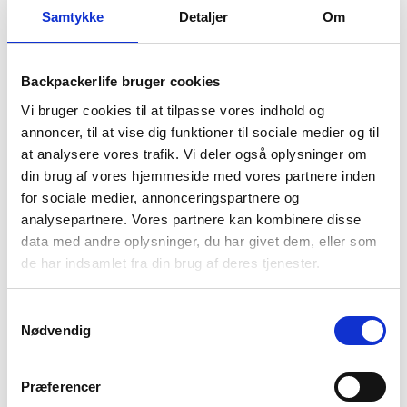
Samtykke
Detaljer
Om
1-2 dages
Fri fragt over
100 dages
levering
499 kr
returret
Backpackerlife bruger cookies
Vi bruger cookies til at tilpasse vores indhold og
annoncer, til at vise dig funktioner til sociale medier og til
at analysere vores trafik. Vi deler også oplysninger om
BESKRIVELSE
YDERLIGERE INFORMATION
din brug af vores hjemmeside med vores partnere inden
for sociale medier, annonceringspartnere og
BRAND
FAQ
analysepartnere. Vores partnere kan kombinere disse
data med andre oplysninger, du har givet dem, eller som
Horizon Bowl fra Sea to Summit i størrelse large er en
de har indsamlet fra din brug af deres tjenester.
rummelig og praktisk skål. Den er på 720 ml med høj kant, så
du har god mulighed for at få et måltid i skålen. Skålens
yderside er med CoolGrip riller, som fordeler varmen og giver
Samtykkevalg
bedre greb i skålen. Derudover har Horizon også et praktisk
Nødvendig
håndtag, der kan benyttes af både højre- og venstrehåndet.
Hvis man har flere skåle af denne model, så kan de stables
Præferencer
for at minimere pladsen i oppakningen. Denne skål er lavet af